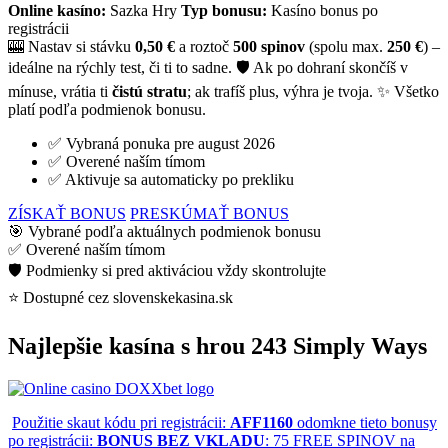
Online kasíno:
Sazka Hry
Typ bonusu:
Kasíno bonus po
registrácii
🎰 Nastav si stávku
0,50 €
a roztoč
500 spinov
(spolu max.
250 €
) –
ideálne na rýchly test, či ti to sadne. 🛡️ Ak po dohraní skončíš v
mínuse, vrátia ti
čistú stratu
; ak trafíš plus, výhra je tvoja. ✨ Všetko
platí podľa podmienok bonusu.
✅ Vybraná ponuka pre august 2026
✅ Overené naším tímom
✅ Aktivuje sa automaticky po prekliku
ZÍSKAŤ BONUS
PRESKÚMAŤ BONUS
🎯 Vybrané podľa aktuálnych podmienok bonusu
✅ Overené naším tímom
🛡️ Podmienky si pred aktiváciou vždy skontrolujte
⭐ Dostupné cez slovenskekasina.sk
Najlepšie kasína s hrou 243 Simply Ways
Použitie skaut kódu pri registrácii:
AFF1160
odomkne tieto bonusy
po registrácii:
BONUS BEZ VKLADU
: 75 FREE SPINOV na