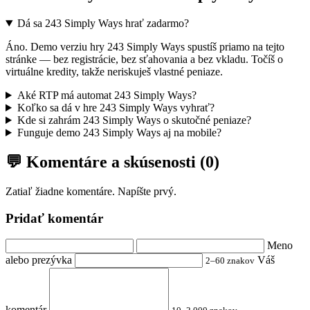
Dá sa 243 Simply Ways hrať zadarmo?
Áno. Demo verziu hry 243 Simply Ways spustíš priamo na tejto
stránke — bez registrácie, bez sťahovania a bez vkladu. Točíš o
virtuálne kredity, takže neriskuješ vlastné peniaze.
Aké RTP má automat 243 Simply Ways?
Koľko sa dá v hre 243 Simply Ways vyhrať?
Kde si zahrám 243 Simply Ways o skutočné peniaze?
Funguje demo 243 Simply Ways aj na mobile?
💬 Komentáre a skúsenosti (0)
Zatiaľ žiadne komentáre. Napíšte prvý.
Pridať komentár
Meno
alebo prezývka
Váš
2–60 znakov
komentár