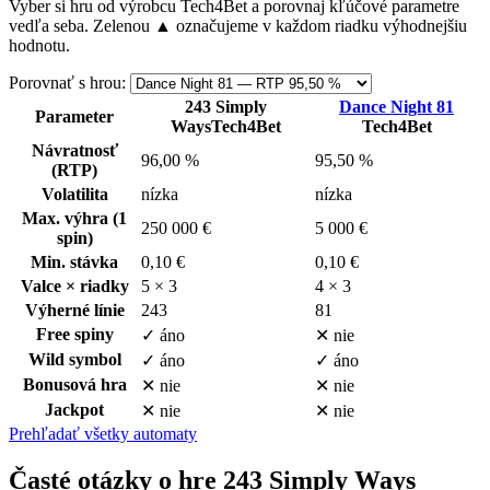
Vyber si hru od výrobcu Tech4Bet a porovnaj kľúčové parametre
vedľa seba. Zelenou
▲
označujeme v každom riadku výhodnejšiu
hodnotu.
Porovnať s hrou:
243 Simply
Dance Night 81
Parameter
Ways
Tech4Bet
Tech4Bet
Návratnosť
96,00 %
95,50 %
(RTP)
Volatilita
nízka
nízka
Max. výhra (1
250 000 €
5 000 €
spin)
Min. stávka
0,10 €
0,10 €
Valce × riadky
5 × 3
4 × 3
Výherné línie
243
81
Free spiny
✓ áno
✕ nie
Wild symbol
✓ áno
✓ áno
Bonusová hra
✕ nie
✕ nie
Jackpot
✕ nie
✕ nie
Prehľadať všetky automaty
Časté otázky o hre 243 Simply Ways