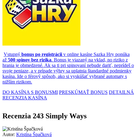
Vstupný
bonus po registrácii
v online kasíne Sazka Hry ponúka
až
500 spinov bez rizika
. Bonus je viazaný na vklad, no riziko z
hrania je obmedzené. Ak sa ti pri spinovaní nebude dariť, neprídeš o
svoje peniaze, a v prípade výhry sa uplatnia štandardné podmienky
kasína. Ide o férový spôsob, ako si vyskúšať vybrané automaty s
nižším rizikom.
DO KASÍNA S BONUSMI
PRESKÚMAŤ BONUS
DETAILNÁ
RECENZIA KASÍNA
Recenzia 243 Simply Ways
Autor:
Kristína Špačková