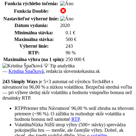
Funkcia rýchleho točenia:
Funkcia Double:
Nastaviteľné výherné línie:
Dátum vydania:
2020
Minimálna stávka:
0.1 €
Maximálna stávka:
500 €
Výherné línie:
243
RTP:
96 %
Maximálna výhra (na 1 spin):
250 000 €
💡 Tip analytika
—
Kristína Špačková
, redakcia slovenskekasina.sk
243 Simply Ways
je 5×3 automat od výrobcu Tech4Bet s
návratnosťou 96,00 % a nízkou volatilitou. Bezpečná stredná voľba
— pri výbere sleduj skôr volatilitu a hodnotu vstupného bonusu než
desatinky RTP.
RTP
Priemer trhu
Návratnosť 96,00 % sedí zhruba na trhovom
priemere (~96 %). O zážitku tu rozhoduje skôr volatilita a
hodnota bonusu než samotné
RTP
.
Volatilita
Nízka
Nižší strop výhry (500× stávky) sprevádza
pokojnejšiu hru — menšie, ale častejšie výhry. Dobré, ak
chceš, aby kredit vydržal dlhšie. Viac o
volatilite
.