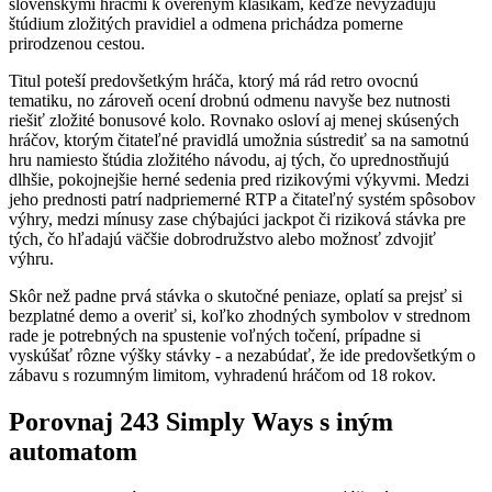
slovenskými hráčmi k overeným klasikám, keďže nevyžadujú
štúdium zložitých pravidiel a odmena prichádza pomerne
prirodzenou cestou.
Titul poteší predovšetkým hráča, ktorý má rád retro ovocnú
tematiku, no zároveň ocení drobnú odmenu navyše bez nutnosti
riešiť zložité bonusové kolo. Rovnako osloví aj menej skúsených
hráčov, ktorým čitateľné pravidlá umožnia sústrediť sa na samotnú
hru namiesto štúdia zložitého návodu, aj tých, čo uprednostňujú
dlhšie, pokojnejšie herné sedenia pred rizikovými výkyvmi. Medzi
jeho prednosti patrí nadpriemerné RTP a čitateľný systém spôsobov
výhry, medzi mínusy zase chýbajúci jackpot či riziková stávka pre
tých, čo hľadajú väčšie dobrodružstvo alebo možnosť zdvojiť
výhru.
Skôr než padne prvá stávka o skutočné peniaze, oplatí sa prejsť si
bezplatné demo a overiť si, koľko zhodných symbolov v strednom
rade je potrebných na spustenie voľných točení, prípadne si
vyskúšať rôzne výšky stávky - a nezabúdať, že ide predovšetkým o
zábavu s rozumným limitom, vyhradenú hráčom od 18 rokov.
Porovnaj 243 Simply Ways s iným
automatom