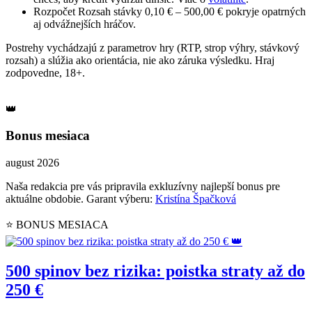
Rozpočet
Rozsah stávky 0,10 € – 500,00 € pokryje opatrných
aj odvážnejších hráčov.
Postrehy vychádzajú z parametrov hry (RTP, strop výhry, stávkový
rozsah) a slúžia ako orientácia, nie ako záruka výsledku. Hraj
zodpovedne, 18+.
👑
Bonus mesiaca
august 2026
Naša redakcia pre vás pripravila exkluzívny najlepší bonus pre
aktuálne obdobie. Garant výberu:
Kristína Špačková
⭐ BONUS MESIACA
👑
500 spinov bez rizika: poistka straty až do
250 €