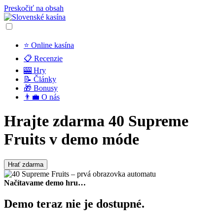
Preskočiť na obsah
⭐
Online kasína
📋
Recenzie
🎰
Hry
📝
Články
🎁
Bonusy
👨‍💼
O nás
Hrajte zdarma 40 Supreme
Fruits v demo móde
Hrať zdarma
Načítavame demo hru…
Demo teraz nie je dostupné.