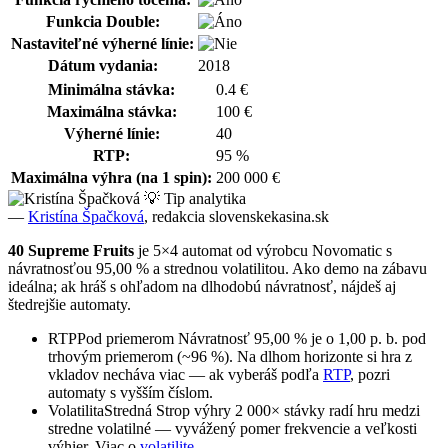
Funkcia Double:
Nastaviteľné výherné línie:
Dátum vydania:
2018
Minimálna stávka:
0.4 €
Maximálna stávka:
100 €
Výherné línie:
40
RTP:
95 %
Maximálna výhra (na 1 spin):
200 000 €
💡 Tip analytika
—
Kristína Špačková
, redakcia slovenskekasina.sk
40 Supreme Fruits
je 5×4 automat od výrobcu Novomatic s
návratnosťou 95,00 % a strednou volatilitou. Ako demo na zábavu
ideálna; ak hráš s ohľadom na dlhodobú návratnosť, nájdeš aj
štedrejšie automaty.
RTP
Pod priemerom
Návratnosť 95,00 % je o 1,00 p. b. pod
trhovým priemerom (~96 %). Na dlhom horizonte si hra z
vkladov necháva viac — ak vyberáš podľa
RTP
, pozri
automaty s vyšším číslom.
Volatilita
Stredná
Strop výhry 2 000× stávky radí hru medzi
stredne volatilné — vyvážený pomer frekvencie a veľkosti
výhier. Viac o
volatilite
.