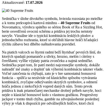
Aktualizované:
17.07.2026
Sedmička v úlohe divokého symbolu, hviezda rozosiata po mriežke
a k tomu prekvapivá kartová minihra –
40 Supreme Fruits
od
Novomaticu, výrobcu spätého so sériou Book of Ra a Sizzling Hot,
berie osvedčenú ovocnú schému a pridáva jej trochu neistoty
navyše. Vizuálne ide o typickú kombináciu lesklých plodov a
jednoduchého rozhrania, ktoré si obľúbili hlavne hráči hľadajúci
rýchlu zábavu bez dlhého naštudovania pravidiel.
Na piatich valcoch so štyrmi radmi beží štyridsať pevných línií, do
ktorých spadajú pomaranče a slivky, hrozno, melón i citróny s
čerešňami; vyššie výplaty patria zvončeku a najmä sedmičke.
Sedmička popri tom, že patrí medzi najcennejšie symboly, dokáže
nahradiť iné znaky a doplniť tak výhernú kombináciu takmer všade.
Voľné zatočenia tu chýbajú, zato je v hre samostatná bonusová
funkcia – spúšťa sa nezávisle od klasického spôsobu vytvárania
kombinácií, zvyčajne odkrývaním skrytých symbolov, a odmení
hráča jednou z niekoľkých vopred daných súm. Tento prvok
pridáva k inak priamočiarej mechanike drobný príbeh navyše, hoci
nejde o klasické bonusové kolo s vlastnou grafikou. Progresívny
jackpot v tomto tituli chýba, gamble na zdvojnásobenie poslednej
výhry je však k dispozícii pre odvážnejších hráčov, ktorí chcú