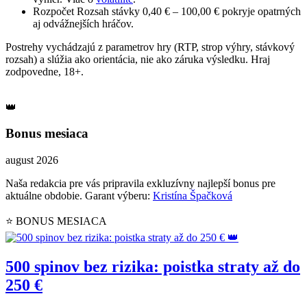
Rozpočet
Rozsah stávky 0,40 € – 100,00 € pokryje opatrných
aj odvážnejších hráčov.
Postrehy vychádzajú z parametrov hry (RTP, strop výhry, stávkový
rozsah) a slúžia ako orientácia, nie ako záruka výsledku. Hraj
zodpovedne, 18+.
👑
Bonus mesiaca
august 2026
Naša redakcia pre vás pripravila exkluzívny najlepší bonus pre
aktuálne obdobie. Garant výberu:
Kristína Špačková
⭐ BONUS MESIACA
👑
500 spinov bez rizika: poistka straty až do
250 €