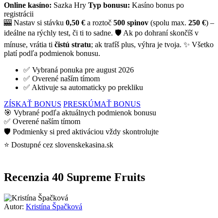
Online kasíno:
Sazka Hry
Typ bonusu:
Kasíno bonus po
registrácii
🎰 Nastav si stávku
0,50 €
a roztoč
500 spinov
(spolu max.
250 €
) –
ideálne na rýchly test, či ti to sadne. 🛡️ Ak po dohraní skončíš v
mínuse, vrátia ti
čistú stratu
; ak trafíš plus, výhra je tvoja. ✨ Všetko
platí podľa podmienok bonusu.
✅ Vybraná ponuka pre august 2026
✅ Overené naším tímom
✅ Aktivuje sa automaticky po prekliku
ZÍSKAŤ BONUS
PRESKÚMAŤ BONUS
🎯 Vybrané podľa aktuálnych podmienok bonusu
✅ Overené naším tímom
🛡️ Podmienky si pred aktiváciou vždy skontrolujte
⭐ Dostupné cez slovenskekasina.sk
Recenzia 40 Supreme Fruits
Autor:
Kristína Špačková