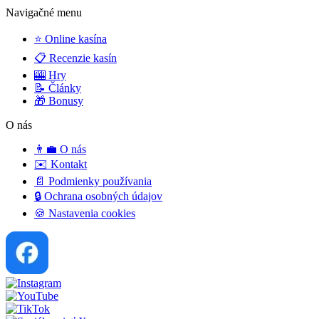
Navigačné menu
⭐ Online kasína
📋 Recenzie kasín
🎰 Hry
📝 Články
🎁 Bonusy
O nás
👨‍💼 O nás
✉️ Kontakt
📄 Podmienky používania
🔒 Ochrana osobných údajov
🍪 Nastavenia cookies