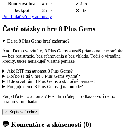
Bonusová hra
✕ nie
✓ áno
Jackpot
✕ nie
✕ nie
Prehľadať všetky automaty
Časté otázky o hre 8 Plus Gems
Dá sa 8 Plus Gems hrať zadarmo?
Áno. Demo verziu hry 8 Plus Gems spustíš priamo na tejto stránke
— bez registrácie, bez sťahovania a bez vkladu. Točíš o virtuálne
kredity, takže neriskuješ vlastné peniaze.
Aké RTP má automat 8 Plus Gems?
Koľko sa dá v hre 8 Plus Gems vyhrať?
Kde si zahrám 8 Plus Gems o skutočné peniaze?
Funguje demo 8 Plus Gems aj na mobile?
Zaujal ťa tento automat? Pošli hru ďalej — odkaz otvorí demo
priamo v prehliadači.
🔗 Kopírovať odkaz
💬 Komentáre a skúsenosti (0)