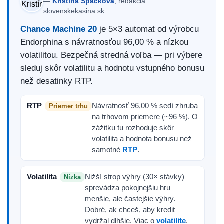
—
Kristína Špačková
, redakcia
slovenskekasina.sk
Chance Machine 20
je 5×3 automat od výrobcu
Endorphina s návratnosťou 96,00 % a nízkou
volatilitou. Bezpečná stredná voľba — pri výbere
sleduj skôr volatilitu a hodnotu vstupného bonusu
než desatinky RTP.
RTP
Návratnosť 96,00 % sedí zhruba
Priemer trhu
na trhovom priemere (~96 %). O
zážitku tu rozhoduje skôr
volatilita a hodnota bonusu než
samotné
RTP
.
Volatilita
Nižší strop výhry (30× stávky)
Nízka
sprevádza pokojnejšiu hru —
menšie, ale častejšie výhry.
Dobré, ak chceš, aby kredit
vydržal dlhšie. Viac o
volatilite
.