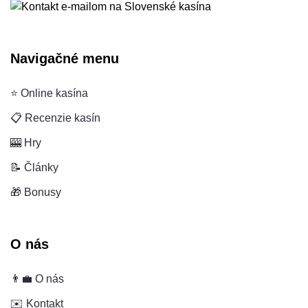
Navigačné menu
⭐ Online kasína
📋 Recenzie kasín
🎰 Hry
📝 Články
🎁 Bonusy
O nás
👨‍💼 O nás
✉️ Kontakt