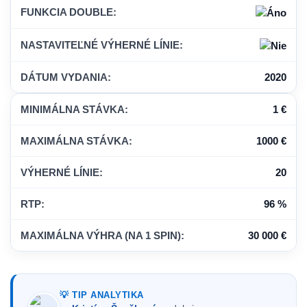
FUNKCIA DOUBLE:
NASTAVITEĽNÉ VÝHERNÉ LÍNIE:
DÁTUM VYDANIA:
2020
MINIMÁLNA STÁVKA:
1 €
MAXIMÁLNA STÁVKA:
1000 €
VÝHERNÉ LÍNIE:
20
RTP:
96 %
MAXIMÁLNA VÝHRA (NA 1 SPIN):
30 000 €
💡 TIP ANALYTIKA