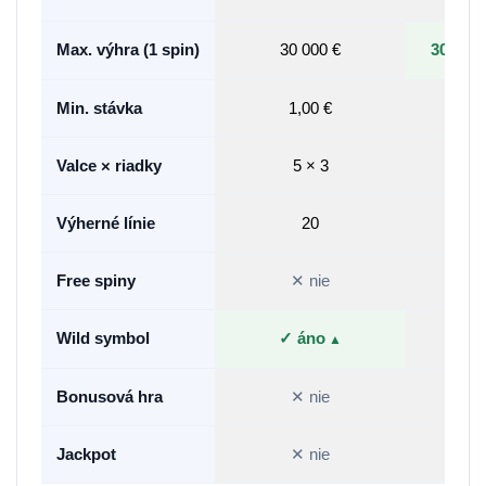
Max. výhra (1 spin)
30 000 €
300 000
Min. stávka
1,00 €
1,00
Valce × riadky
5 × 3
5 × 
Výherné línie
20
5
Free spiny
✕ nie
✕ ni
Wild symbol
✓ áno
✕ ni
Bonusová hra
✕ nie
✕ ni
Jackpot
✕ nie
✕ ni