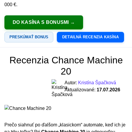
000 €.
DO KASÍNA S BONUSMI
PRESKÚMAŤ BONUS
DETAILNÁ RECENZIA KASÍNA
Recenzia Chance Machine
20
Autor:
Kristína Špačková
Aktualizované:
17.07.2026
Prečo siahnuť po ďalšom „klasickom“ automate, keď ich je
na trhu toľko? Pri
Chance Machine 20
je odpoveďou