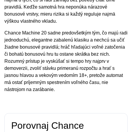
pravidlá. Keďže samotná hra neponúka nárazové
bonusové vrstvy, mieru rizika si každý reguluje najmä
výškou vlastného vkladu.
Chance Machine 20 sadne predovšetkým tým, čo majú radi
jednoduchú, elegantne zabalenú klasiku a nechcú sa učiť
žiadne bonusové pravidlá; hráč hľadajúci voľné zatočenia
či bohatú bonusovú hru tu ostane skrátka bez nich.
Rozumný prístup je vyskúšať si tempo hry najprv v
demoverzii, zvoliť stávku primeranú rozpočtu a hrať s
jasnou hlavou a vekovým vedomím 18+, pretože automat
má ostať príjemným spestrením voľného času, nie
nástrojom na zarábanie.
Porovnaj Chance