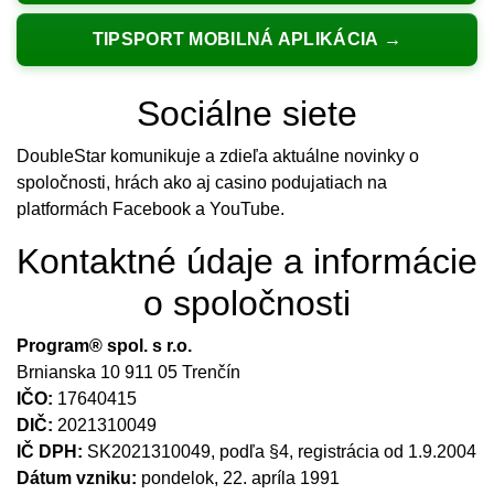
TIPSPORT MOBILNÁ APLIKÁCIA
Sociálne siete
DoubleStar komunikuje a zdieľa aktuálne novinky o
spoločnosti, hrách ako aj casino podujatiach na
platformách Facebook a YouTube.
Kontaktné údaje a informácie
o spoločnosti
Program® spol. s r.o.
Brnianska 10 911 05 Trenčín
IČO:
17640415
DIČ:
2021310049
IČ DPH:
SK2021310049, podľa §4, registrácia od 1.9.2004
Dátum vzniku:
pondelok, 22. apríla 1991