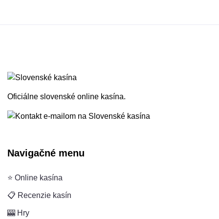
Oficiálne slovenské online kasína.
Navigačné menu
⭐ Online kasína
📋 Recenzie kasín
🎰 Hry