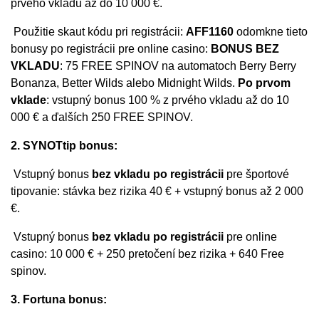
prvého vkladu až do 10 000 €.
Použitie skaut kódu pri registrácii:
AFF1160
odomkne tieto
bonusy po registrácii pre online casino:
BONUS BEZ
VKLADU
: 75 FREE SPINOV na automatoch Berry Berry
Bonanza, Better Wilds alebo Midnight Wilds.
Po prvom
vklade
: vstupný bonus 100 % z prvého vkladu až do 10
000 € a ďalších 250 FREE SPINOV.
2. SYNOTtip bonus:
Vstupný bonus
bez vkladu po registrácii
pre športové
tipovanie: stávka bez rizika 40 € + vstupný bonus až 2 000
€.
Vstupný bonus
bez vkladu po registrácii
pre online
casino: 10 000 € + 250 pretočení bez rizika + 640 Free
spinov.
3. Fortuna bonus: