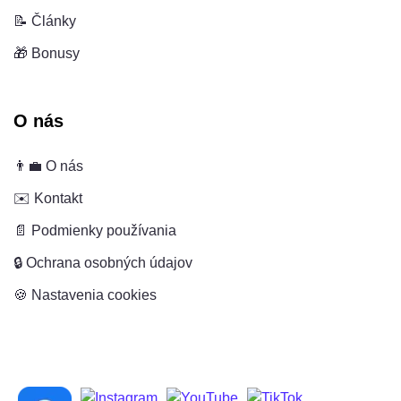
📝 Články
🎁 Bonusy
O nás
👨‍💼 O nás
✉️ Kontakt
📄 Podmienky používania
🔒 Ochrana osobných údajov
🍪 Nastavenia cookies