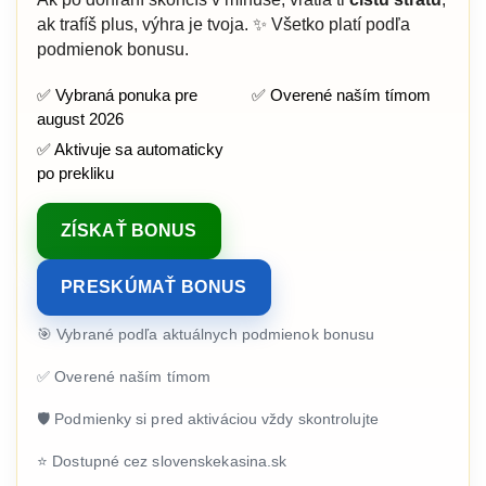
ak trafíš plus, výhra je tvoja. ✨ Všetko platí podľa
podmienok bonusu.
✅ Vybraná ponuka pre
✅ Overené naším tímom
august 2026
✅ Aktivuje sa automaticky
po prekliku
ZÍSKAŤ BONUS
PRESKÚMAŤ BONUS
🎯 Vybrané podľa aktuálnych podmienok bonusu
✅ Overené naším tímom
🛡️ Podmienky si pred aktiváciou vždy skontrolujte
⭐ Dostupné cez slovenskekasina.sk