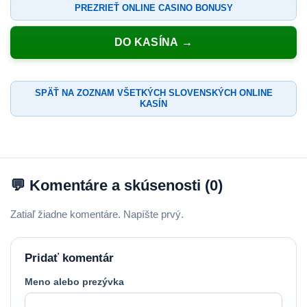
PREZRIEŤ ONLINE CASINO BONUSY
DO KASÍNA
SPÄŤ NA ZOZNAM VŠETKÝCH SLOVENSKÝCH ONLINE
KASÍN
💬 Komentáre a skúsenosti (0)
Zatiaľ žiadne komentáre. Napíšte prvý.
Pridať komentár
Meno alebo prezývka