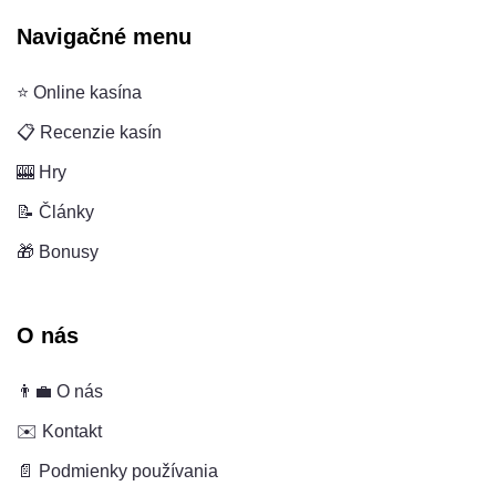
Navigačné menu
⭐ Online kasína
📋 Recenzie kasín
🎰 Hry
📝 Články
🎁 Bonusy
O nás
👨‍💼 O nás
✉️ Kontakt
📄 Podmienky používania