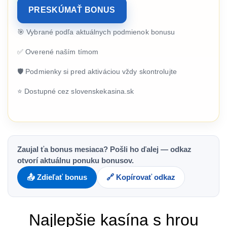
PRESKÚMAŤ BONUS
🎯 Vybrané podľa aktuálnych podmienok bonusu
✅ Overené naším tímom
🛡️ Podmienky si pred aktiváciou vždy skontrolujte
⭐ Dostupné cez slovenskekasina.sk
Zaujal ťa bonus mesiaca? Pošli ho ďalej — odkaz
otvorí aktuálnu ponuku bonusov.
📤 Zdieľať bonus
🔗 Kopírovať odkaz
Najlepšie kasína s hrou