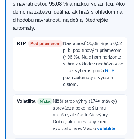
s návratnosťou 95,08 % a nízkou volatilitou. Ako
demo na zábavu ideálna; ak hráš s ohľadom na
dlhodobú návratnosť, nájdeš aj štedrejšie
automaty.
RTP
Návratnosť 95,08 % je o 0,92
Pod priemerom
p. b. pod trhovým priemerom
(~96 %). Na dlhom horizonte
si hra z vkladov necháva viac
— ak vyberáš podľa
RTP
,
pozri automaty s vyšším
číslom.
Volatilita
Nižší strop výhry (174× stávky)
Nízka
sprevádza pokojnejšiu hru —
menšie, ale častejšie výhry.
Dobré, ak chceš, aby kredit
vydržal dlhšie. Viac o
volatilite
.