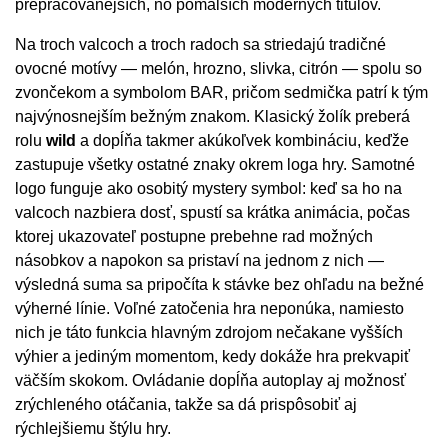
prepracovanejších, no pomalších moderných titulov.
Na troch valcoch a troch radoch sa striedajú tradičné
ovocné motívy — melón, hrozno, slivka, citrón — spolu so
zvončekom a symbolom BAR, pričom sedmička patrí k tým
najvýnosnejším bežným znakom. Klasický žolík preberá
rolu
wild
a dopĺňa takmer akúkoľvek kombináciu, keďže
zastupuje všetky ostatné znaky okrem loga hry. Samotné
logo funguje ako osobitý mystery symbol: keď sa ho na
valcoch nazbiera dosť, spustí sa krátka animácia, počas
ktorej ukazovateľ postupne prebehne rad možných
násobkov a napokon sa pristaví na jednom z nich —
výsledná suma sa pripočíta k stávke bez ohľadu na bežné
výherné línie. Voľné zatočenia hra neponúka, namiesto
nich je táto funkcia hlavným zdrojom nečakane vyšších
výhier a jediným momentom, kedy dokáže hra prekvapiť
väčším skokom. Ovládanie dopĺňa autoplay aj možnosť
zrýchleného otáčania, takže sa dá prispôsobiť aj
rýchlejšiemu štýlu hry.