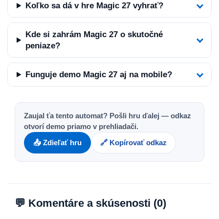
Koľko sa dá v hre Magic 27 vyhrať?
Kde si zahrám Magic 27 o skutočné
peniaze?
Funguje demo Magic 27 aj na mobile?
Zaujal ťa tento automat? Pošli hru ďalej — odkaz
otvorí demo priamo v prehliadači.
📤 Zdieľať hru
🔗 Kopírovať odkaz
💬 Komentáre a skúsenosti (0)