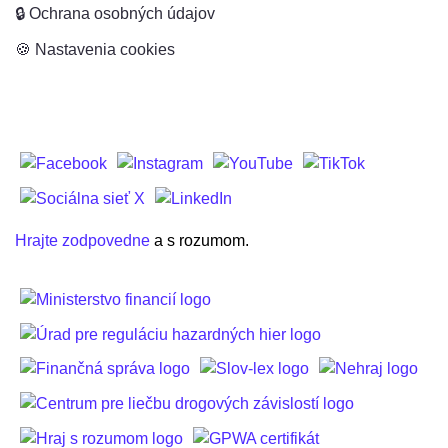
🔒 Ochrana osobných údajov
🍪 Nastavenia cookies
Hrajte zodpovedne
a s rozumom.