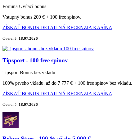
Fortuna
Uvítací bonus
Vstupný bonus 200 € + 100 free spinov.
ZÍSKAŤ BONUS
DETAILNÁ RECENZIA KASÍNA
Overené:
18.07.2026
Tipsport - 100 free spinov
Tipsport
Bonus bez vkladu
100% prvého vkladu, až do 7 777 € + 100 free spinov bez vkladu.
ZÍSKAŤ BONUS
DETAILNÁ RECENZIA KASÍNA
Overené:
18.07.2026
Rebuy Stars - 100 % až do 5 000 €