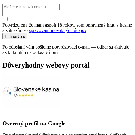
Potvrdzujem, že mám aspoň 18 rokov, som oprávnený hrať v kasíne
a súhlasím so
spracovaním osobných údajov
.
Prihlásiť sa
Po odoslaní vám pošleme potvrdzovací e-mail — odber sa aktivuje
až kliknutím na odkaz v ňom.
Dôveryhodný webový portál
Overený profil na Google