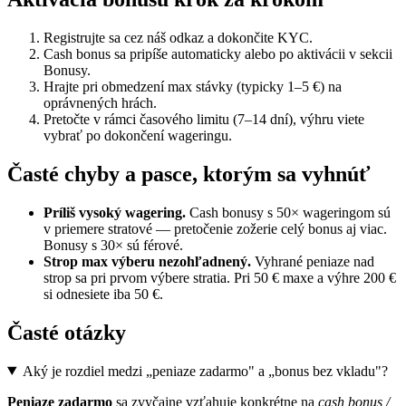
Registrujte sa cez náš odkaz a dokončite KYC.
Cash bonus sa pripíše automaticky alebo po aktivácii v sekcii
Bonusy.
Hrajte pri obmedzení max stávky (typicky 1–5 €) na
oprávnených hrách.
Pretočte v rámci časového limitu (7–14 dní), výhru viete
vybrať po dokončení wageringu.
Časté chyby a pasce, ktorým sa vyhnúť
Príliš vysoký wagering.
Cash bonusy s 50× wageringom sú
v priemere stratové — pretočenie zožerie celý bonus aj viac.
Bonusy s 30× sú férové.
Strop max výberu nezohľadnený.
Vyhrané peniaze nad
strop sa pri prvom výbere stratia. Pri 50 € maxe a výhre 200 €
si odnesiete iba 50 €.
Časté otázky
Aký je rozdiel medzi „peniaze zadarmo" a „bonus bez vkladu"?
Peniaze zadarmo
sa zvyčajne vzťahuje konkrétne na
cash bonus /