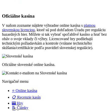
Oficiálne kasína
V našom zozname nájdete výhradne online kasína s
platnou
slovenskou licenciou
, ktoré sú pod dohľadom Úradu pre reguláciu
hazardných hier. Môžete si tak vybrať spoľahlivé kasíno a hrať bez
obáv o svoje vklady či výhry. Licencované hry podliehajú
technickým požiadavkám a kontrole (vrátane technického
skúšania/certifikácie podľa pravidiel slovenskej regulácie).
Oficiálne slovenské online kasína.
Navigačné menu
⭐ Online kasína
📋 Recenzie kasín
🎰 Hry
📝 Články