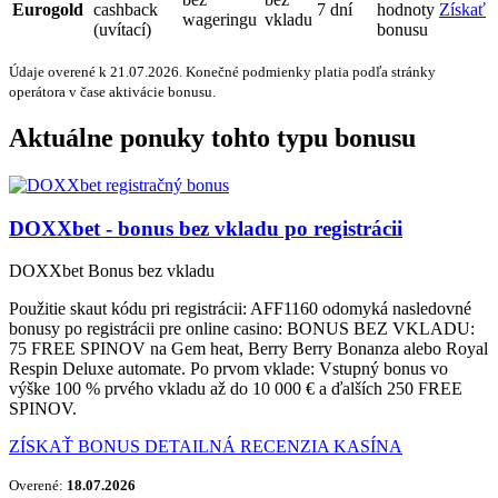
Eurogold
cashback
7 dní
hodnoty
Získať
wageringu
vkladu
(uvítací)
bonusu
Údaje overené k 21.07.2026. Konečné podmienky platia podľa stránky
operátora v čase aktivácie bonusu.
Aktuálne ponuky tohto typu bonusu
DOXXbet - bonus bez vkladu po registrácii
DOXXbet
Bonus bez vkladu
Použitie skaut kódu pri registrácii: AFF1160 odomyká nasledovné
bonusy po registrácii pre online casino: BONUS BEZ VKLADU:
75 FREE SPINOV na Gem heat, Berry Berry Bonanza alebo Royal
Respin Deluxe automate. Po prvom vklade: Vstupný bonus vo
výške 100 % prvého vkladu až do 10 000 € a ďalších 250 FREE
SPINOV.
ZÍSKAŤ BONUS
DETAILNÁ RECENZIA KASÍNA
Overené:
18.07.2026