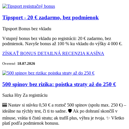
Tipsport - 20 € zadarmo, bez podmienok
Tipsport
Bonus bez vkladu
Vstupný bonus bez vkladu po registrácii: 20 € zadarmo, bez
podmienok. Navyše bonus až 100 % ku vkladu do výšky 4 000 €.
ZÍSKAŤ BONUS
DETAILNÁ RECENZIA KASÍNA
Overené:
18.07.2026
500 spinov bez rizika: poistka straty až do 250 €
Sazka Hry
Za registráciu
🎰 Nastav si stávku 0,50 € a roztoč 500 spinov (spolu max. 250 €) –
ideálne na rýchly test, či ti to sadne. 🛡️ Ak po dohraní skončíš v
mínuse, vrátia ti čistú stratu; ak trafíš plus, výhra je tvoja. ✨ Všetko
platí podľa podmienok bonusu.