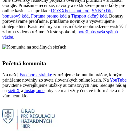
Sme slovenský redakčný projekt s overeným profilom v službách
Google. Prinášame recenzie, návody a exkluzívne promo kódy pre
online kasína – napríklad:
DOXXbet skaut kód
,
SYNOTtip
bonusový kód
,
Fortuna promo kód
a
Tipsport akčný kód
. Bonusy
porovnávame prehľadne, prinášame novinky a vysvetľujeme
stratégie hier. Kasínové hry si u nás môžete neobmedzene vyskúšať
zdarma v demo režime. Ak ste spokojní,
poteší nás vaša spätná
väzba
.
Početná komunita
Na našej
Facebook stránke
združujeme komunitu hráčov, ktorým
prinášame novinky zo sveta slovenských online kasín. Na
YouTube
pravidelne zverejňujeme ukážky automatových hier. Sledujte nás aj
na
sieti X
a
Instagrame
, aby ste mali vždy čerstvé informácie a nič
vám neuniklo.