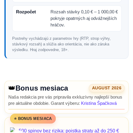
Rozpočet
Rozsah stávky 0,10 € – 1 000,00 €
pokryje opatrných aj odvážnejších
hráčov.
Postrehy vychádzajú z parametrov hry (RTP, strop výhry,
stávkový rozsah) a slúžia ako orientácia, nie ako záruka
výsledku. Hraj zodpovedne, 18+.
👑
Bonus mesiaca
AUGUST 2026
Naša redakcia pre vás pripravila exkluzívny najlepší bonus
pre aktuálne obdobie. Garant výberu:
Kristína Špačková
⭐ BONUS MESIACA