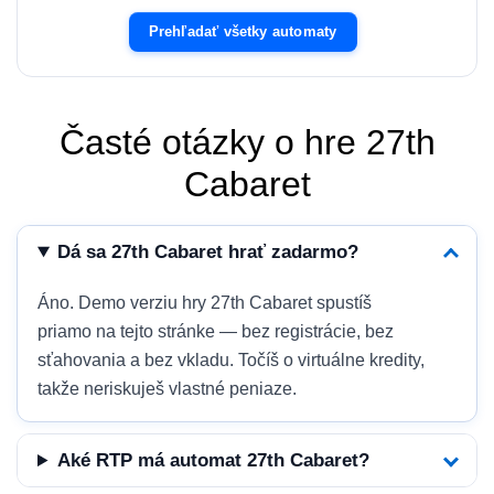
Prehľadať všetky automaty
Časté otázky o hre 27th
Cabaret
Dá sa 27th Cabaret hrať zadarmo?
Áno. Demo verziu hry 27th Cabaret spustíš
priamo na tejto stránke — bez registrácie, bez
sťahovania a bez vkladu. Točíš o virtuálne kredity,
takže neriskuješ vlastné peniaze.
Aké RTP má automat 27th Cabaret?