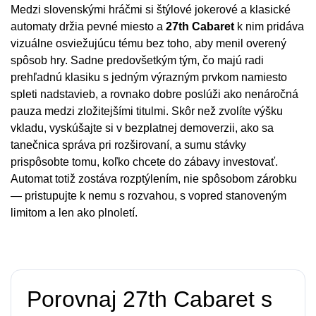
Medzi slovenskými hráčmi si štýlové jokerové a klasické
automaty držia pevné miesto a
27th Cabaret
k nim pridáva
vizuálne osviežujúcu tému bez toho, aby menil overený
spôsob hry. Sadne predovšetkým tým, čo majú radi
prehľadnú klasiku s jedným výrazným prvkom namiesto
spleti nadstavieb, a rovnako dobre poslúži ako nenáročná
pauza medzi zložitejšími titulmi. Skôr než zvolíte výšku
vkladu, vyskúšajte si v bezplatnej demoverzii, ako sa
tanečnica správa pri rozširovaní, a sumu stávky
prispôsobte tomu, koľko chcete do zábavy investovať.
Automat totiž zostáva rozptýlením, nie spôsobom zárobku
— pristupujte k nemu s rozvahou, s vopred stanoveným
limitom a len ako plnoletí.
Porovnaj 27th Cabaret s