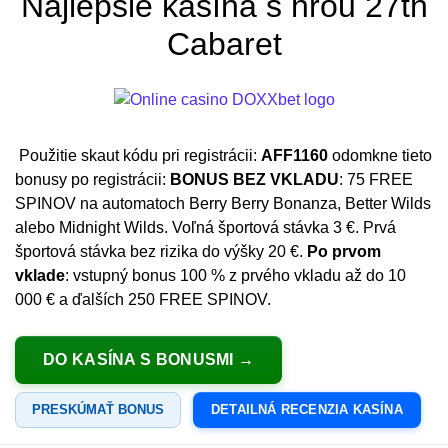
Najlepšie kasína s hrou 27th
Cabaret
Použitie skaut kódu pri registrácii:
AFF1160
odomkne tieto
bonusy po registrácii:
BONUS BEZ VKLADU
: 75 FREE
SPINOV na automatoch Berry Berry Bonanza, Better Wilds
alebo Midnight Wilds. Voľná športová stávka 3 €. Prvá
športová stávka bez rizika do výšky 20 €.
Po prvom
vklade
: vstupný bonus 100 % z prvého vkladu až do 10
000 € a ďalších 250 FREE SPINOV.
DO KASÍNA S BONUSMI
PRESKÚMAŤ BONUS
DETAILNÁ RECENZIA KASÍNA