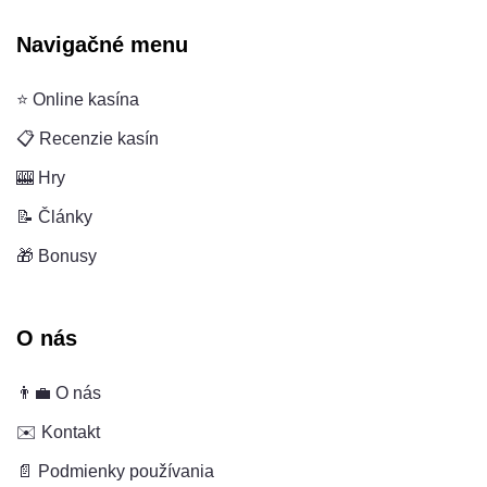
Navigačné menu
⭐ Online kasína
📋 Recenzie kasín
🎰 Hry
📝 Články
🎁 Bonusy
O nás
👨‍💼 O nás
✉️ Kontakt
📄 Podmienky používania