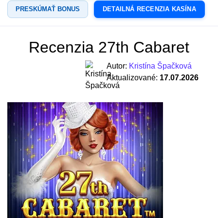
PRESKÚMAŤ BONUS
DETAILNÁ RECENZIA KASÍNA
Recenzia 27th Cabaret
Autor:
Kristína Špačková
Aktualizované:
17.07.2026