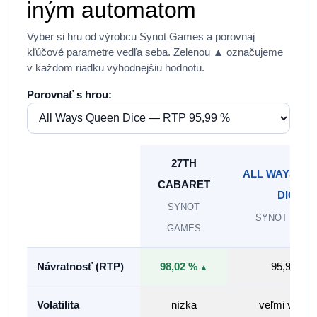
iným automatom
Vyber si hru od výrobcu Synot Games a porovnaj
kľúčové parametre vedľa seba. Zelenou
▲
označujeme
v každom riadku výhodnejšiu hodnotu.
Porovnať s hrou:
27TH
ALL WAYS QU
CABARET
DICE
PARAMETER
SYNOT
SYNOT GAM
GAMES
Návratnosť (RTP)
98,02 %
95,99 %
Volatilita
nízka
veľmi vysok