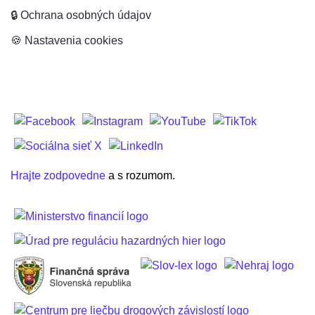
🔒 Ochrana osobných údajov
🍪 Nastavenia cookies
Hrajte zodpovedne
a s rozumom.