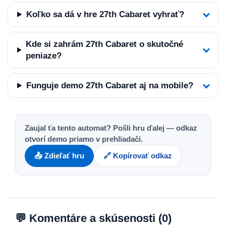
Koľko sa dá v hre 27th Cabaret vyhrať?
Kde si zahrám 27th Cabaret o skutočné
peniaze?
Funguje demo 27th Cabaret aj na mobile?
Zaujal ťa tento automat? Pošli hru ďalej — odkaz
otvorí demo priamo v prehliadači.
📤 Zdieľať hru
🔗 Kopírovať odkaz
💬 Komentáre a skúsenosti (0)