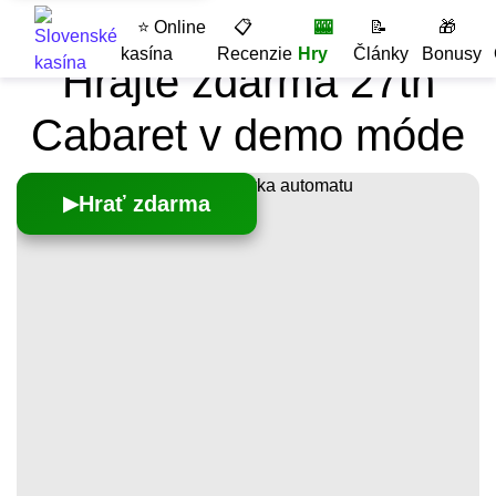
⭐
Online
📋
🎰
📝
🎁
kasína
Recenzie
Hry
Články
Bonusy
Hrajte zdarma 27th
Cabaret v demo móde
Hrať zdarma