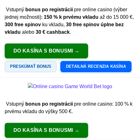
Vstupný
bonus po registrácii
pre online casino (výber
jednej možnosti):
150 % k prvému vkladu
až do 15 000 €,
300 free spinov
ku vkladu,
30 free spinov úplne bez
vkladu
alebo
30 € cashback
.
DO KASÍNA S BONUSMI
PRESKÚMAŤ BONUS
DETAILNÁ RECENZIA KASÍNA
Vstupný
bonus po registrácii
pre online casino: 100 % k
prvému vkladu do výšky 500 €.
DO KASÍNA S BONUSMI