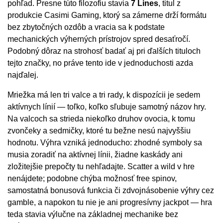
pohľad. Presne túto filozofiu stavia
7 Lines
, titul z
produkcie Casimi Gaming, ktorý sa zámerne drží formátu
bez zbytočných ozdôb a vracia sa k podstate
mechanických výherných prístrojov spred desaťročí.
Podobný dôraz na strohosť badať aj pri ďalších tituloch
tejto značky, no práve tento ide v jednoduchosti azda
najďalej.
Mriežka má len tri valce a tri rady, k dispozícii je sedem
aktívnych línií — toľko, koľko sľubuje samotný názov hry.
Na valcoch sa strieda niekoľko druhov ovocia, k tomu
zvončeky a sedmičky, ktoré tu bežne nesú najvyššiu
hodnotu. Výhra vzniká jednoducho: zhodné symboly sa
musia zoradiť na aktívnej línii, žiadne kaskády ani
zložitejšie prepočty tu nehľadajte. Scatter a wild v hre
nenájdete; podobne chýba možnosť free spinov,
samostatná bonusová funkcia či zdvojnásobenie výhry cez
gamble, a napokon tu nie je ani progresívny jackpot — hra
teda stavia výlučne na základnej mechanike bez