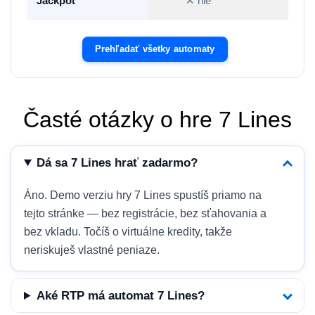
Jackpot
✕ nie
✕ nie
Prehľadať všetky automaty
Časté otázky o hre 7 Lines
Dá sa 7 Lines hrať zadarmo?
Áno. Demo verziu hry 7 Lines spustíš priamo na
tejto stránke — bez registrácie, bez sťahovania a
bez vkladu. Točíš o virtuálne kredity, takže
neriskuješ vlastné peniaze.
Aké RTP má automat 7 Lines?