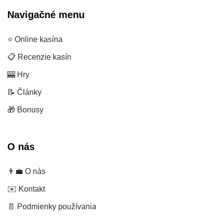
Navigačné menu
⭐ Online kasína
📋 Recenzie kasín
🎰 Hry
📝 Články
🎁 Bonusy
O nás
👨‍💼 O nás
✉️ Kontakt
📄 Podmienky používania