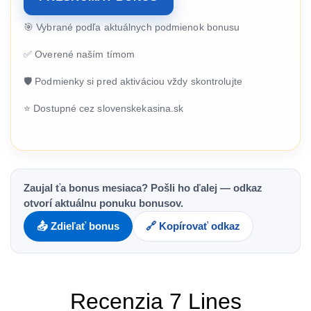
🎯 Vybrané podľa aktuálnych podmienok bonusu
✅ Overené naším tímom
🛡️ Podmienky si pred aktiváciou vždy skontrolujte
⭐ Dostupné cez slovenskekasina.sk
Zaujal ťa bonus mesiaca? Pošli ho ďalej — odkaz
otvorí aktuálnu ponuku bonusov.
📤 Zdieľať bonus
🔗 Kopírovať odkaz
Recenzia 7 Lines