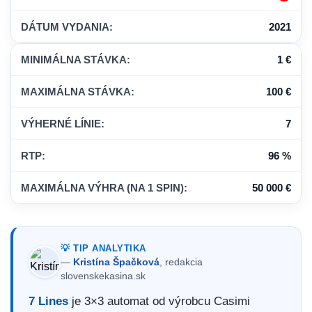
DÁTUM VYDANIA:
2021
MINIMÁLNA STÁVKA:
1 €
MAXIMÁLNA STÁVKA:
100 €
VÝHERNÉ LÍNIE:
7
RTP:
96 %
MAXIMÁLNA VÝHRA (NA 1 SPIN):
50 000 €
💡 TIP ANALYTIKA
—
Kristína Špačková
, redakcia
slovenskekasina.sk
7 Lines
je 3×3 automat od výrobcu Casimi