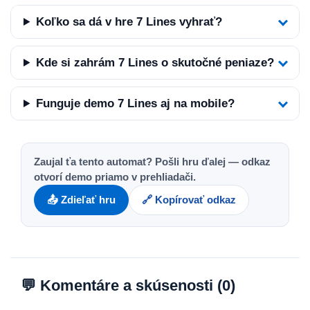
Koľko sa dá v hre 7 Lines vyhrať?
Kde si zahrám 7 Lines o skutočné peniaze?
Funguje demo 7 Lines aj na mobile?
Zaujal ťa tento automat? Pošli hru ďalej — odkaz
otvorí demo priamo v prehliadači.
📤 Zdieľať hru
🔗 Kopírovať odkaz
💬 Komentáre a skúsenosti (0)