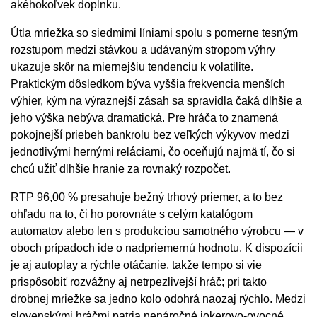
akéhokoľvek doplnku.
Útla mriežka so siedmimi líniami spolu s pomerne tesným
rozstupom medzi stávkou a udávaným stropom výhry
ukazuje skôr na miernejšiu tendenciu k volatilite.
Praktickým dôsledkom býva vyššia frekvencia menších
výhier, kým na výraznejší zásah sa spravidla čaká dlhšie a
jeho výška nebýva dramatická. Pre hráča to znamená
pokojnejší priebeh bankrolu bez veľkých výkyvov medzi
jednotlivými hernými reláciami, čo oceňujú najmä tí, čo si
chcú užiť dlhšie hranie za rovnaký rozpočet.
RTP 96,00 % presahuje bežný trhový priemer, a to bez
ohľadu na to, či ho porovnáte s celým katalógom
automatov alebo len s produkciou samotného výrobcu — v
oboch prípadoch ide o nadpriemernú hodnotu. K dispozícii
je aj autoplay a rýchle otáčanie, takže tempo si vie
prispôsobiť rozvážny aj netrpezlivejší hráč; pri takto
drobnej mriežke sa jedno kolo odohrá naozaj rýchlo. Medzi
slovenskými hráčmi patria nenáročné jokerovo-ovocné