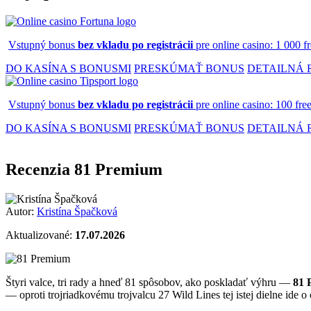
Vstupný bonus
bez vkladu po registrácii
pre online casino: 1 000 f
DO KASÍNA S BONUSMI
PRESKÚMAŤ BONUS
DETAILNÁ 
Vstupný bonus
bez vkladu po registrácii
pre online casino: 100 fr
DO KASÍNA S BONUSMI
PRESKÚMAŤ BONUS
DETAILNÁ 
Recenzia 81 Premium
Autor:
Kristína Špačková
Aktualizované:
17.07.2026
Štyri valce, tri rady a hneď 81 spôsobov, ako poskladať výhru —
81 
— oproti trojriadkovému trojvalcu 27 Wild Lines tej istej dielne ide o