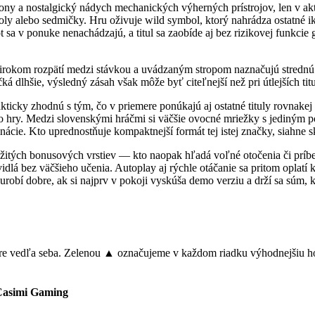
ony a nostalgický nádych mechanických výherných prístrojov, len v ak
y alebo sedmičky. Hru oživuje wild symbol, ktorý nahrádza ostatné 
t sa v ponuke nenachádzajú, a titul sa zaobíde aj bez rizikovej funkc
irokom rozpätí medzi stávkou a uvádzaným stropom naznačujú strednú až
dlhšie, výsledný zásah však môže byť citeľnejší než pri útlejších titul
cky zhodnú s tým, čo v priemere ponúkajú aj ostatné tituly rovnakej z
tempo hry. Medzi slovenskými hráčmi si väčšie ovocné mriežky s jedi
ie. Kto uprednostňuje kompaktnejší formát tej istej značky, siahne skô
zložitých bonusových vrstiev — kto naopak hľadá voľné otočenia či prí
vidlá bez väčšieho učenia. Autoplay aj rýchle otáčanie sa pritom oplat
 urobí dobre, ak si najprv v pokoji vyskúša demo verziu a drží sa súm, kt
re vedľa seba. Zelenou
▲
označujeme v každom riadku výhodnejšiu h
Casimi Gaming