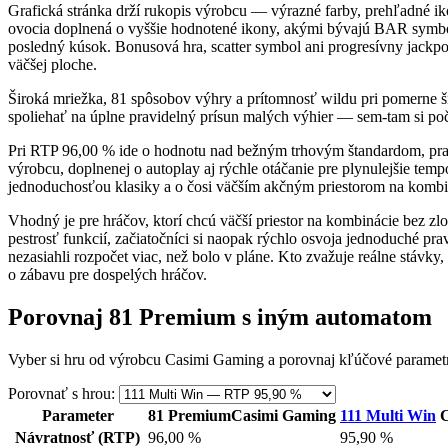
Grafická stránka drží rukopis výrobcu — výrazné farby, prehľadné ik
ovocia doplnená o vyššie hodnotené ikony, akými bývajú BAR symbol
posledný kúsok. Bonusová hra, scatter symbol ani progresívny jackpo
väčšej ploche.
Široká mriežka, 81 spôsobov výhry a prítomnosť wildu pri pomerne š
spoliehať na úplne pravidelný prísun malých výhier — sem-tam si počká 
Pri RTP 96,00 % ide o hodnotu nad bežným trhovým štandardom, prakti
výrobcu, doplnenej o autoplay aj rýchle otáčanie pre plynulejšie 
jednoduchosťou klasiky a o čosi väčším akčným priestorom na kombinác
Vhodný je pre hráčov, ktorí chcú väčší priestor na kombinácie bez 
pestrosť funkcií, začiatočníci si naopak rýchlo osvoja jednoduché pra
nezasiahli rozpočet viac, než bolo v pláne. Kto zvažuje reálne stávky,
o zábavu pre dospelých hráčov.
Porovnaj 81 Premium s iným automatom
Vyber si hru od výrobcu Casimi Gaming a porovnaj kľúčové paramet
Porovnať s hrou:
Parameter
81 Premium
Casimi Gaming
111 Multi Win
Návratnosť (RTP)
96,00 %
95,90 %