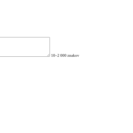
10–2 000 znakov