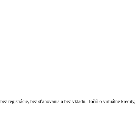
 registrácie, bez sťahovania a bez vkladu. Točíš o virtuálne kredity, 