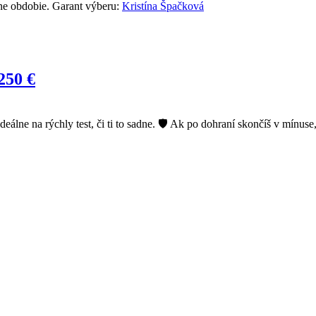
lne obdobie. Garant výberu:
Kristína Špačková
250 €
ideálne na rýchly test, či ti to sadne. 🛡️ Ak po dohraní skončíš v mínuse,