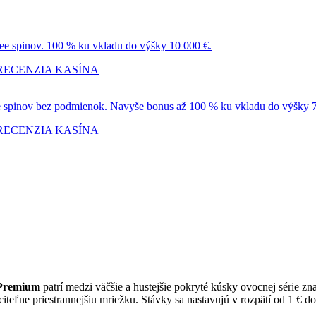
ree spinov. 100 % ku vkladu do výšky 10 000 €.
RECENZIA KASÍNA
ee spinov bez podmienok. Navyše bonus až 100 % ku vkladu do výšky 7
RECENZIA KASÍNA
Premium
patrí medzi väčšie a hustejšie pokryté kúsky ovocnej série z
 citeľne priestrannejšiu mriežku. Stávky sa nastavujú v rozpätí od 1 € d