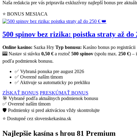
Naša redakcia pre vás pripravila exkluzívny najlepší bonus pre aktuá
⭐ BONUS MESIACA
👑
500 spinov bez rizika: poistka straty až do 
Online kasíno:
Sazka Hry
Typ bonusu:
Kasíno bonus po registrácii
🎰 Nastav si stávku
0,50 €
a roztoč
500 spinov
(spolu max.
250 €
) – 
podľa podmienok bonusu.
✅ Vybraná ponuka pre august 2026
✅ Overené naším tímom
✅ Aktivuje sa automaticky po prekliku
ZÍSKAŤ BONUS
PRESKÚMAŤ BONUS
🎯 Vybrané podľa aktuálnych podmienok bonusu
✅ Overené naším tímom
🛡️ Podmienky si pred aktiváciou vždy skontrolujte
⭐ Dostupné cez slovenskekasina.sk
Najlepšie kasína s hrou 81 Premium