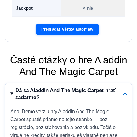
Jackpot
✕ nie
✕ ni
Prehľadať všetky automaty
Časté otázky o hre Aladdin
And The Magic Carpet
Dá sa Aladdin And The Magic Carpet hrať
zadarmo?
Áno. Demo verziu hry Aladdin And The Magic
Carpet spustíš priamo na tejto stránke — bez
registrácie, bez sťahovania a bez vkladu. Točíš o
virtuálne kredity, takže neriskuješ vlastné peniaze.