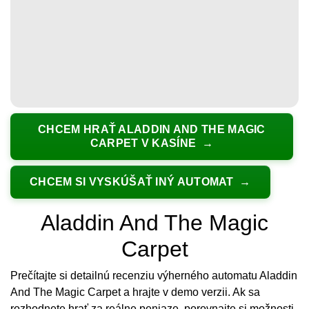
CHCEM HRAŤ ALADDIN AND THE MAGIC
CARPET V KASÍNE
CHCEM SI VYSKÚŠAŤ INÝ AUTOMAT
Aladdin And The Magic
Carpet
Prečítajte si detailnú recenziu výherného automatu Aladdin
And The Magic Carpet a hrajte v demo verzii. Ak sa
rozhodnete hrať za reálne peniaze, porovnajte si možnosti