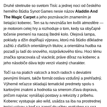
Druhé stretnutie so svetom Tisíc a jednej noci od českého
herného štúdia Synot Games nesie názov
Aladdin And
The Magic Carpet
a jeho poznávacím znamením je
lietajúci koberec. Ten sa tu nevznáša len kvôli atmosfére —
je motorom celej hry a rozhoduje o tom, kedy sa obyčajné
točenie premení na naozaj štedré kolo. Olejová lampa,
poklady a džin dopĺňajú výpravu, ktorú má štúdio dôkladne
zažitú z ďalších orientálnych titulov, a orientálna hudba na
pozadí ju ladí do snového, rozprávkového tónu. Hoci tému
značka spracovala už viackrát, práve dôraz na koberec a
jeho násobiče dáva tejto verzii vlastný charakter.
Točí sa na piatich valcoch a troch radoch s deviatimi
pevnými líniami, takže formát ostáva vzdušný a prehľadný.
Výherné reťazce skladajú tematické predmety spolu s
kartovými znakmi a hodnotia sa smerom zľava doprava,
pričom najviac vynášajú postavy a rekvizity z príbehu.
Koberec vystupuje ako wild, usádza sa iba na prostrednej
trojici valcov a keď sa zapojí do výhry, roztiahne sa cez