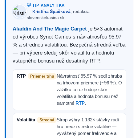
💡 TIP ANALYTIKA
—
Kristína Špačková
, redakcia
slovenskekasina.sk
Aladdin And The Magic Carpet
je 5×3 automat
od výrobcu Synot Games s návratnosťou 95,97
% a strednou volatilitou. Bezpečná stredná voľba
— pri výbere sleduj skôr volatilitu a hodnotu
vstupného bonusu než desatinky RTP.
RTP
Návratnosť 95,97 % sedí zhruba
Priemer trhu
na trhovom priemere (~96 %). O
zážitku tu rozhoduje skôr
volatilita a hodnota bonusu než
samotné
RTP
.
Volatilita
Strop výhry 1 132× stávky radí
Stredná
hru medzi stredne volatilné —
vyvážený pomer frekvencie a