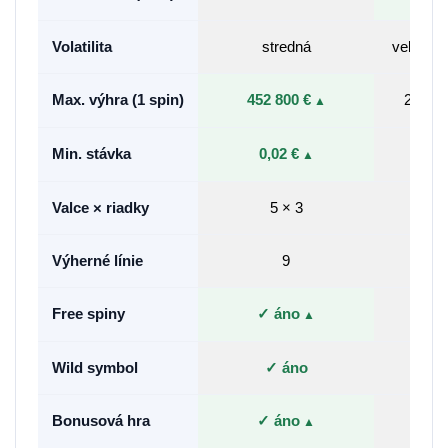
Volatilita
stredná
veľmi v
Max. výhra (1 spin)
452 800 €
250 00
Min. stávka
0,02 €
0,10
Valce × riadky
5 × 3
5 × 
Výherné línie
9
27
Free spiny
✓ áno
✕ ni
Wild symbol
✓ áno
✓ á
Bonusová hra
✓ áno
✕ ni