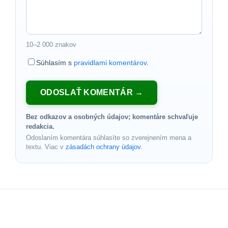
10–2 000 znakov
Súhlasím s
pravidlami komentárov
.
ODOSLAŤ KOMENTÁR
Bez odkazov a osobných údajov; komentáre schvaľuje
redakcia.
Odoslaním komentára súhlasíte so zverejnením mena a
textu. Viac v
zásadách ochrany údajov
.