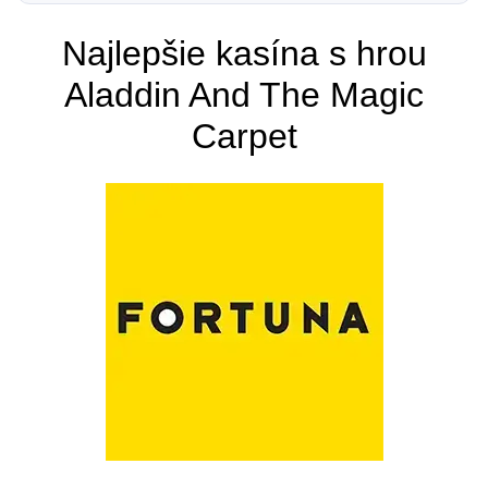
Najlepšie kasína s hrou
Aladdin And The Magic
Carpet