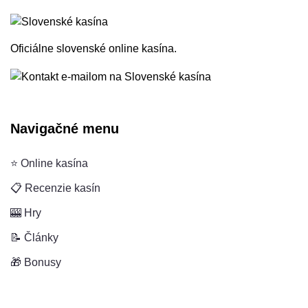
Oficiálne slovenské online kasína.
Navigačné menu
⭐ Online kasína
📋 Recenzie kasín
🎰 Hry
📝 Články
🎁 Bonusy