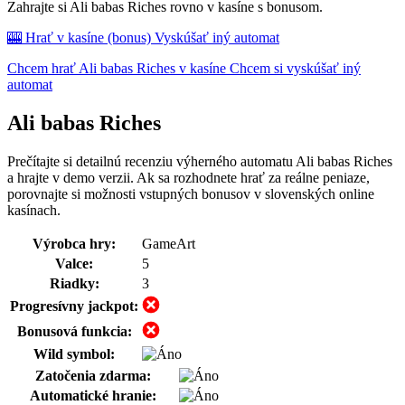
Zahrajte si Ali babas Riches rovno v kasíne s bonusom.
🎰
Hrať v kasíne (bonus)
Vyskúšať iný automat
Chcem hrať Ali babas Riches v kasíne
Chcem si vyskúšať iný
automat
Ali babas Riches
Prečítajte si detailnú recenziu výherného automatu Ali babas Riches
a hrajte v demo verzii. Ak sa rozhodnete hrať za reálne peniaze,
porovnajte si možnosti vstupných bonusov v slovenských online
kasínach.
Výrobca hry:
GameArt
Valce:
5
Riadky:
3
Progresívny jackpot:
Bonusová funkcia:
Wild symbol:
Zatočenia zdarma:
Automatické hranie: