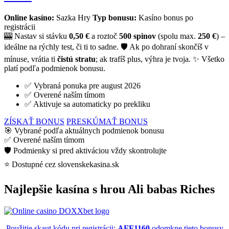
Online kasíno:
Sazka Hry
Typ bonusu:
Kasíno bonus po
registrácii
🎰 Nastav si stávku
0,50 €
a roztoč
500 spinov
(spolu max.
250 €
) –
ideálne na rýchly test, či ti to sadne. 🛡️ Ak po dohraní skončíš v
mínuse, vrátia ti
čistú stratu
; ak trafíš plus, výhra je tvoja. ✨ Všetko
platí podľa podmienok bonusu.
✅ Vybraná ponuka pre august 2026
✅ Overené naším tímom
✅ Aktivuje sa automaticky po prekliku
ZÍSKAŤ BONUS
PRESKÚMAŤ BONUS
🎯 Vybrané podľa aktuálnych podmienok bonusu
✅ Overené naším tímom
🛡️ Podmienky si pred aktiváciou vždy skontrolujte
⭐ Dostupné cez slovenskekasina.sk
Najlepšie kasína s hrou Ali babas Riches
Použitie skaut kódu pri registrácii:
AFF1160
odomkne tieto bonusy