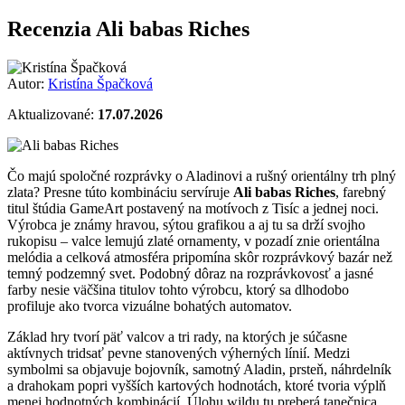
Recenzia Ali babas Riches
Autor:
Kristína Špačková
Aktualizované:
17.07.2026
Čo majú spoločné rozprávky o Aladinovi a rušný orientálny trh plný
zlata? Presne túto kombináciu servíruje
Ali babas Riches
, farebný
titul štúdia GameArt postavený na motívoch z Tisíc a jednej noci.
Výrobca je známy hravou, sýtou grafikou a aj tu sa drží svojho
rukopisu – valce lemujú zlaté ornamenty, v pozadí znie orientálna
melódia a celková atmosféra pripomína skôr rozprávkový bazár než
temný podzemný svet. Podobný dôraz na rozprávkovosť a jasné
farby nesie väčšina titulov tohto výrobcu, ktorý sa dlhodobo
profiluje ako tvorca vizuálne bohatých automatov.
Základ hry tvorí päť valcov a tri rady, na ktorých je súčasne
aktívnych tridsať pevne stanovených výherných línií. Medzi
symbolmi sa objavuje bojovník, samotný Aladin, prsteň, náhrdelník
a drahokam popri vyšších kartových hodnotách, ktoré tvoria výplň
menej hodnotných kombinácií. Úlohu wildu tu preberá tanečnica,