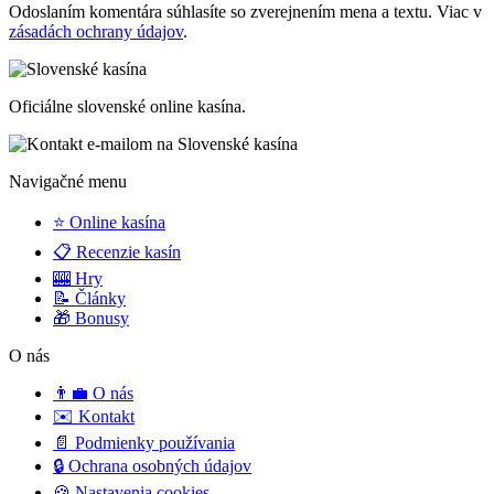
Odoslaním komentára súhlasíte so zverejnením mena a textu. Viac v
zásadách ochrany údajov
.
Oficiálne slovenské online kasína.
Navigačné menu
⭐ Online kasína
📋 Recenzie kasín
🎰 Hry
📝 Články
🎁 Bonusy
O nás
👨‍💼 O nás
✉️ Kontakt
📄 Podmienky používania
🔒 Ochrana osobných údajov
🍪 Nastavenia cookies