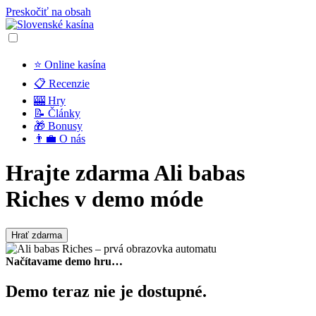
Preskočiť na obsah
⭐
Online kasína
📋
Recenzie
🎰
Hry
📝
Články
🎁
Bonusy
👨‍💼
O nás
Hrajte zdarma Ali babas
Riches v demo móde
Hrať zdarma
Načítavame demo hru…
Demo teraz nie je dostupné.