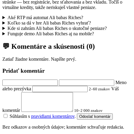
stránke — bez registrácie, bez sťahovania a bez vkladu. Točíš o
virtuálne kredity, takže neriskuješ vlastné peniaze.
Aké RTP má automat Ali babas Riches?
Koľko sa dá v hre Ali babas Riches vyhrať?
Kde si zahrám Ali babas Riches o skutočné peniaze?
Funguje demo Ali babas Riches aj na mobile?
💬 Komentáre a skúsenosti (0)
Zatiaľ žiadne komentáre. Napíšte prvý.
Pridať komentár
Meno
alebo prezývka
Váš
2–60 znakov
komentár
10–2 000 znakov
Súhlasím s
pravidlami komentárov
.
Odoslať komentár
Bez odkazov a osobných údajov; komentáre schvaľuje redakcia.