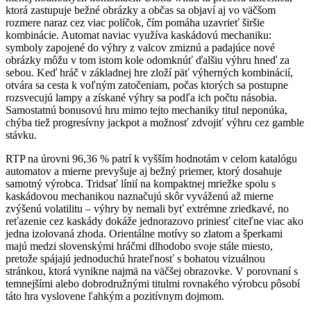
ktorá zastupuje bežné obrázky a občas sa objaví aj vo väčšom
rozmere naraz cez viac políčok, čím pomáha uzavrieť širšie
kombinácie. Automat naviac využíva kaskádovú mechaniku:
symboly zapojené do výhry z valcov zmiznú a padajúce nové
obrázky môžu v tom istom kole odomknúť ďalšiu výhru hneď za
sebou. Keď hráč v základnej hre zloží päť výherných kombinácií,
otvára sa cesta k voľným zatočeniam, počas ktorých sa postupne
rozsvecujú lampy a získané výhry sa podľa ich počtu násobia.
Samostatnú bonusovú hru mimo tejto mechaniky titul neponúka,
chýba tiež progresívny jackpot a možnosť zdvojiť výhru cez gamble
stávku.
RTP na úrovni 96,36 % patrí k vyšším hodnotám v celom katalógu
automatov a mierne prevyšuje aj bežný priemer, ktorý dosahuje
samotný výrobca. Tridsať línií na kompaktnej mriežke spolu s
kaskádovou mechanikou naznačujú skôr vyváženú až mierne
zvýšenú volatilitu – výhry by nemali byť extrémne zriedkavé, no
reťazenie cez kaskády dokáže jednorazovo priniesť citeľne viac ako
jedna izolovaná zhoda. Orientálne motívy so zlatom a šperkami
majú medzi slovenskými hráčmi dlhodobo svoje stále miesto,
pretože spájajú jednoduchú hrateľnosť s bohatou vizuálnou
stránkou, ktorá vynikne najmä na väčšej obrazovke. V porovnaní s
temnejšími alebo dobrodružnými titulmi rovnakého výrobcu pôsobí
táto hra vyslovene ľahkým a pozitívnym dojmom.