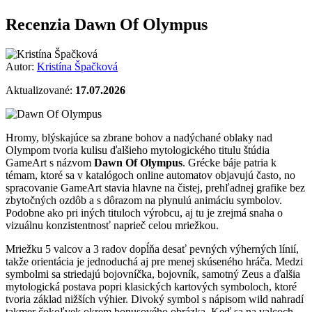
Recenzia Dawn Of Olympus
Autor:
Kristína Špačková
Aktualizované:
17.07.2026
Hromy, blýskajúce sa zbrane bohov a nadýchané oblaky nad
Olympom tvoria kulisu ďalšieho mytologického titulu štúdia
GameArt s názvom
Dawn Of Olympus
. Grécke báje patria k
témam, ktoré sa v katalógoch online automatov objavujú často, no
spracovanie GameArt stavia hlavne na čistej, prehľadnej grafike bez
zbytočných ozdôb a s dôrazom na plynulú animáciu symbolov.
Podobne ako pri iných tituloch výrobcu, aj tu je zrejmá snaha o
vizuálnu konzistentnosť naprieč celou mriežkou.
Mriežku 5 valcov a 3 radov dopĺňa desať pevných výherných línií,
takže orientácia je jednoduchá aj pre menej skúseného hráča. Medzi
symbolmi sa striedajú bojovníčka, bojovník, samotný Zeus a ďalšia
mytologická postava popri klasických kartových symboloch, ktoré
tvoria základ nižších výhier. Divoký symbol s nápisom wild nahradí
takmer čokoľvek okrem bonusového obrázka. Keď sa na valcoch