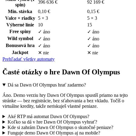
396 636 €
92 169 €
spin)
Min. stávka
0,10 €
0,15 €
Valce × riadky
5 × 3
5 × 3
Výherné línie
10
15
Free spiny
✓ áno
✓ áno
Wild symbol
✓ áno
✓ áno
Bonusová hra
✓ áno
✓ áno
Jackpot
✕ nie
✕ nie
Prehľadať všetky automaty
Časté otázky o hre Dawn Of Olympus
Dá sa Dawn Of Olympus hrať zadarmo?
Áno. Demo verziu hry Dawn Of Olympus spustíš priamo na tejto
stránke — bez registrácie, bez sťahovania a bez vkladu. Točíš o
virtuálne kredity, takže neriskuješ vlastné peniaze.
Aké RTP má automat Dawn Of Olympus?
Koľko sa dá v hre Dawn Of Olympus vyhrať?
Kde si zahrám Dawn Of Olympus o skutočné peniaze?
Funguje demo Dawn Of Olympus aj na mobile?