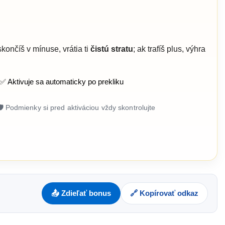
 skončíš v mínuse, vrátia ti
čistú stratu
; ak trafíš plus, výhra
✅ Aktivuje sa automaticky po prekliku
🛡️ Podmienky si pred aktiváciou vždy skontrolujte
📤 Zdieľať bonus
🔗 Kopírovať odkaz