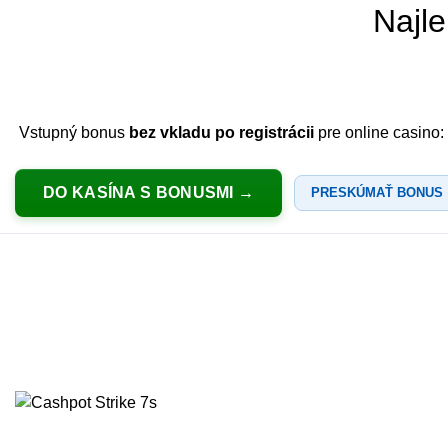
Najle
Vstupný bonus
bez vkladu po registrácii
pre online casino:
DO KASÍNA S BONUSMI
PRESKÚMAŤ BONUS