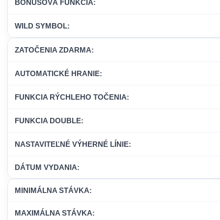
BONUSOVÁ FUNKCIA:
WILD SYMBOL:
ZATOČENIA ZDARMA:
AUTOMATICKÉ HRANIE:
FUNKCIA RÝCHLEHO TOČENIA:
FUNKCIA DOUBLE:
NASTAVITEĽNÉ VÝHERNÉ LÍNIE:
DÁTUM VYDANIA:
MINIMÁLNA STÁVKA:
MAXIMÁLNA STÁVKA: