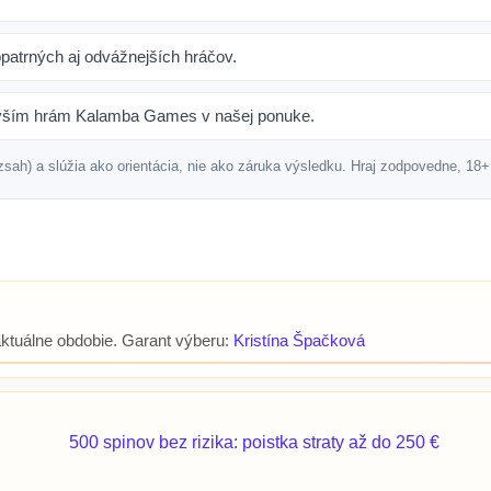
patrných aj odvážnejších hráčov.
jnovším hrám Kalamba Games v našej ponuke.
sah) a slúžia ako orientácia, nie ako záruka výsledku. Hraj zodpovedne, 18+
aktuálne obdobie. Garant výberu:
Kristína Špačková