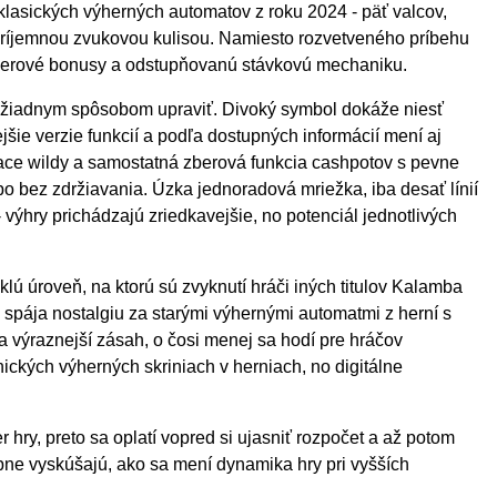
asických výherných automatov z roku 2024 - päť valcov,
 príjemnou zvukovou kulisou. Namiesto rozvetveného príbehu
 zberové bonusy a odstupňovanú stávkovú mechaniku.
e žiadnym spôsobom upraviť. Divoký symbol dokáže niesť
šie verzie funkcií a podľa dostupných informácií mení aj
iace wildy a samostatná zberová funkcia cashpotov s pevne
po bez zdržiavania. Úzka jednoradová mriežka, iba desať línií
ýhry prichádzajú zriedkavejšie, no potenciál jednotlivých
lú úroveň, na ktorú sú zvyknutí hráči iných titulov Kalamba
spája nostalgiu za starými výhernými automatmi z herní s
výraznejší zásah, o čosi menej sa hodí pre hráčov
ckých výherných skriniach v herniach, no digitálne
ry, preto sa oplatí vopred si ujasniť rozpočet a až potom
pne vyskúšajú, ako sa mení dynamika hry pri vyšších