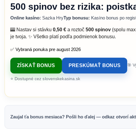
500 spinov bez rizika: poistk
Online kasíno:
Sazka Hry
Typ bonusu:
Kasíno bonus po regist
🎰 Nastav si stávku
0,50 €
a roztoč
500 spinov
(spolu max
je tvoja. ✨ Všetko platí podľa podmienok bonusu.
✅ Vybraná ponuka pre august 2026
🎯 V
ZÍSKAŤ BONUS
PRESKÚMAŤ BONUS
⭐ Dostupné cez slovenskekasina.sk
Zaujal ťa bonus mesiaca? Pošli ho ďalej — odkaz otvorí a