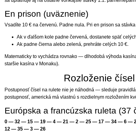
sa uplatňuje aj na ostatné vonkajšie stávky 1:1: párne/nepár
En prison (uväznenie)
Vsadíte 10 € na červenú. Padne nula. Pri en prison sa stávk
Ak v ďalšom kole padne červená, dostanete späť celých 
Ak padne čierna alebo zelená, prehráte celých 10 €.
Matematicky to vychádza rovnako — dlhodobá výhoda kasína je 1
staršie kasína v Monaku).
Rozloženie číse
Postupnosť čísel na rulete nie je náhodná — sleduje pravidlá
postupnosť, americká má vlastnú s rozdielnym rozložením kvô
Európska a francúzska ruleta (37 č
0 — 32 — 15 — 19 — 4 — 21 — 2 — 25 — 17 — 34 — 6 — 
12 — 35 — 3 — 26