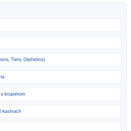
sins, Tiers, Orphelins)
ína
a s krupiérom
R kasínach