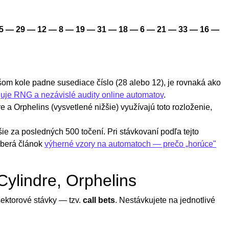
25 — 29 — 12 — 8 — 19 — 31 — 18 — 6 — 21 — 33 — 16 —
šom kole padne susediace číslo (28 alebo 12), je rovnaká ako
uje RNG a nezávislé audity online automatov
.
e a Orphelins (vysvetlené nižšie) využívajú toto rozloženie,
jšie za posledných 500 točení. Pri stávkovaní podľa tejto
zoberá článok
výherné vzory na automatoch — prečo „horúce"
Cylindre, Orphelins
sektorové stávky — tzv.
call bets
. Nestávkujete na jednotlivé