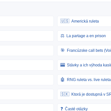
🇺🇸
Americká ruleta
⚖️
La partage a en prison
🎯
Francúzske call bets (Voi
🎰
Stávky a ich výhoda kas
🤖
RNG ruleta vs. live rulet
🇸🇰
Ktorá je dostupná v S
❓
Časté otázky