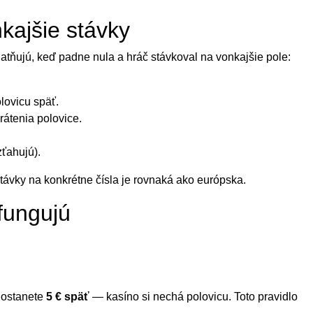
kajšie stávky
latňujú, keď padne nula a hráč stávkoval na vonkajšie pole:
lovicu späť.
rátenia polovice.
zťahujú).
stávky na konkrétne čísla je rovnaká ako európska.
fungujú
 dostanete
5 € späť
— kasíno si nechá polovicu. Toto pravidlo