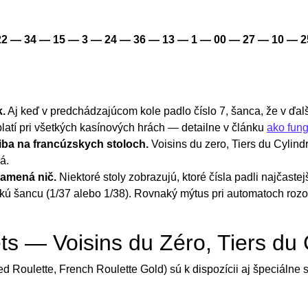
22 — 34 — 15 — 3 — 24 — 36 — 13 — 1 — 00 — 27 — 10 — 
k.
Aj keď v predchádzajúcom kole padlo číslo 7, šanca, že v ďal
platí pri všetkých kasínových hrách — detailne v článku
ako fung
iba na francúzskych stoloch.
Voisins du zero, Tiers du Cylindr
á.
namená nič.
Niektoré stoly zobrazujú, ktoré čísla padli najčaste
vnakú šancu (1/37 alebo 1/38). Rovnaký mýtus pri automatoch ro
ts — Voisins du Zéro, Tiers du 
 Roulette, French Roulette Gold) sú k dispozícii aj špeciálne 