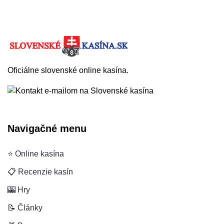
Oficiálne slovenské online kasína.
Navigačné menu
⭐ Online kasína
📋 Recenzie kasín
🎰 Hry
📝 Články