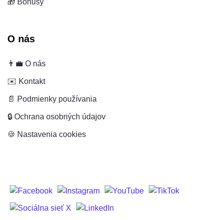
🎁 Bonusy
O nás
👨‍💼 O nás
✉️ Kontakt
📄 Podmienky používania
🔒 Ochrana osobných údajov
🍪 Nastavenia cookies