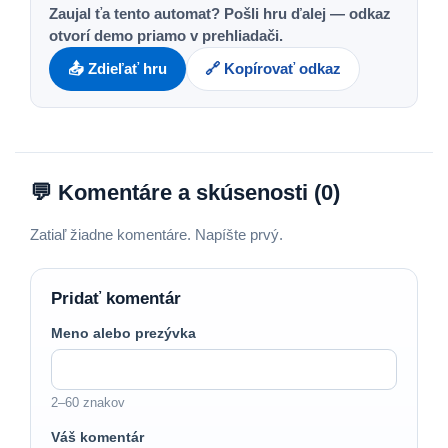
Zaujal ťa tento automat? Pošli hru ďalej — odkaz
otvorí demo priamo v prehliadači.
📤 Zdieľať hru
🔗 Kopírovať odkaz
💬 Komentáre a skúsenosti (0)
Zatiaľ žiadne komentáre. Napíšte prvý.
Pridať komentár
Meno alebo prezývka
2–60 znakov
Váš komentár