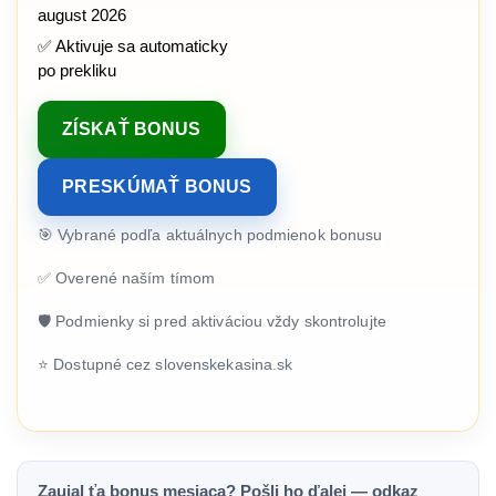
august 2026
✅ Aktivuje sa automaticky
po prekliku
ZÍSKAŤ BONUS
PRESKÚMAŤ BONUS
🎯 Vybrané podľa aktuálnych podmienok bonusu
✅ Overené naším tímom
🛡️ Podmienky si pred aktiváciou vždy skontrolujte
⭐ Dostupné cez slovenskekasina.sk
Zaujal ťa bonus mesiaca? Pošli ho ďalej — odkaz