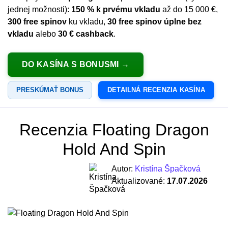
jednej možnosti):
150 % k prvému vkladu
až do 15 000 €,
300 free spinov
ku vkladu,
30 free spinov úplne bez
vkladu
alebo
30 € cashback
.
DO KASÍNA S BONUSMI
PRESKÚMAŤ BONUS
DETAILNÁ RECENZIA KASÍNA
Recenzia Floating Dragon
Hold And Spin
Autor:
Kristína Špačková
Aktualizované:
17.07.2026