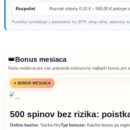
Rozpočet
Rozsah stávky 0,10 € – 500,00 € pokryje o
Postrehy vychádzajú z parametrov hry (RTP, strop výhry, stávkový roz
👑
Bonus mesiaca
Naša redakcia pre vás pripravila exkluzívny najlepší bonus pre 
⭐ BONUS MESIACA
👑
500 spinov bez rizika: poistk
Online kasíno:
Sazka Hry
Typ bonusu:
Kasíno bonus po regist