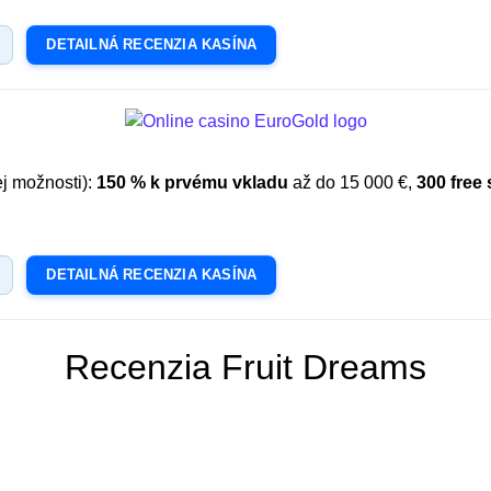
DETAILNÁ RECENZIA KASÍNA
ej možnosti):
150 % k prvému vkladu
až do 15 000 €,
300 free
DETAILNÁ RECENZIA KASÍNA
Recenzia Fruit Dreams