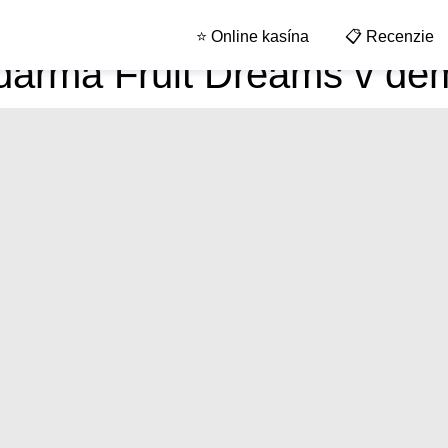
⭐
Online kasína
📋
Recenzie
zdarma Fruit Dreams v d