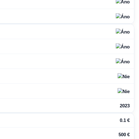
2023
0.1 €
500 €