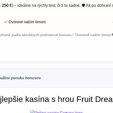
.
250 €
) – ideálne na rýchly test, či ti to sadne. 🛡️ Ak po dohraní
✅ Overené naším tímom
ybrané podľa aktuálnych podmienok bonusu
✅ Overené naším tímom
ktuálnu ponuku bonusov.
jlepšie kasína s hrou Fruit Dre