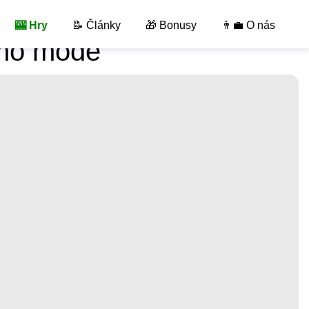
🎰
Hry
📝
Články
🎁
Bonusy
👨‍💼
O nás
emo móde