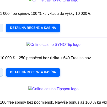
 1 000 free spinov. 100 % ku vkladu do výšky 10 000 €.
DETAILNÁ RECENZIA KASÍNA
 10 000 € + 250 pretočení bez rizika + 640 Free spinov.
DETAILNÁ RECENZIA KASÍNA
 100 free spinov bez podmienok. Navyše bonus až 100 % ku vkl