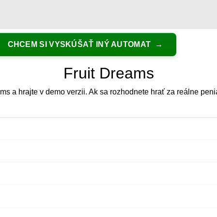
CHCEM SI VYSKÚŠAŤ INÝ AUTOMAT
Fruit Dreams
ams a hrajte v demo verzii. Ak sa rozhodnete hrať za reálne pen