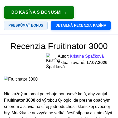
DO KASÍNA S BONUSMI
PRESKÚMAŤ BONUS
DETAILNÁ RECENZIA KASÍNA
Recenzia Fruitinator 3000
Autor:
Kristína Špačková
Aktualizované:
17.07.2026
Nie každý automat potrebuje bonusové kolá, aby zaujal —
Fruitinator 3000
od výrobcu Q-logic ide presne opačným
smerom a stavia na čírej jednoduchosti klasickej ovocnej
hry. Mriežka je nezvyčajne veľká: šesť stĺpcov a k nim štyri