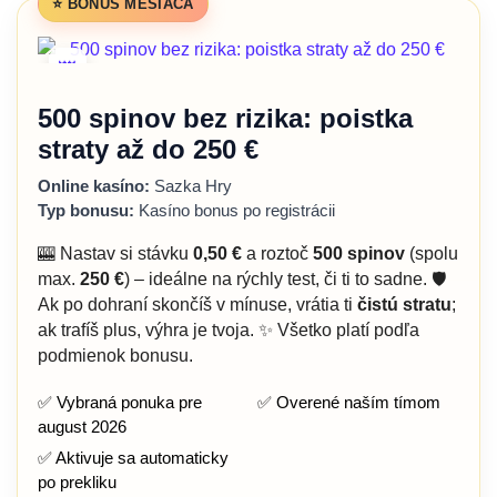
⭐ BONUS MESIACA
👑
500 spinov bez rizika: poistka
straty až do 250 €
Online kasíno:
Sazka Hry
Typ bonusu:
Kasíno bonus po registrácii
🎰 Nastav si stávku
0,50 €
a roztoč
500 spinov
(spolu
max.
250 €
) – ideálne na rýchly test, či ti to sadne. 🛡️
Ak po dohraní skončíš v mínuse, vrátia ti
čistú stratu
;
ak trafíš plus, výhra je tvoja. ✨ Všetko platí podľa
podmienok bonusu.
✅ Vybraná ponuka pre
✅ Overené naším tímom
august 2026
✅ Aktivuje sa automaticky
po prekliku