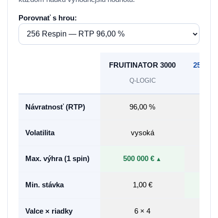
Porovnať s hrou:
FRUITINATOR 3000
256 RE
PARAMETER
Q-LOGIC
Q-LO
Návratnosť (RTP)
96,00 %
96,0
Volatilita
vysoká
stre
Max. výhra (1 spin)
500 000 €
80 00
Min. stávka
1,00 €
0,10 
Valce × riadky
6 × 4
4 ×