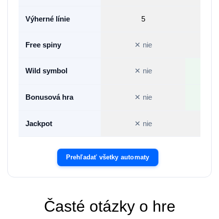
Výherné línie
5
25
Free spiny
✕ nie
✕ n
Wild symbol
✕ nie
✓ án
Bonusová hra
✕ nie
✓ án
Jackpot
✕ nie
✕ n
Prehľadať všetky automaty
Časté otázky o hre