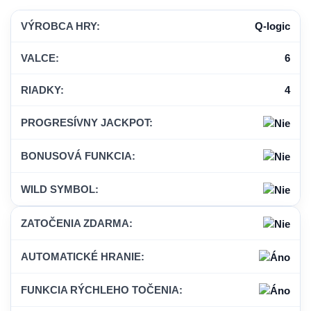
VÝROBCA HRY:
Q-logic
VALCE:
6
RIADKY:
4
PROGRESÍVNY JACKPOT:
BONUSOVÁ FUNKCIA:
WILD SYMBOL:
ZATOČENIA ZDARMA:
AUTOMATICKÉ HRANIE:
FUNKCIA RÝCHLEHO TOČENIA: