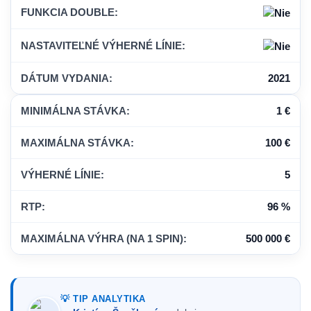
FUNKCIA DOUBLE:
NASTAVITEĽNÉ VÝHERNÉ LÍNIE:
DÁTUM VYDANIA:
2021
MINIMÁLNA STÁVKA:
1 €
MAXIMÁLNA STÁVKA:
100 €
VÝHERNÉ LÍNIE:
5
RTP:
96 %
MAXIMÁLNA VÝHRA (NA 1 SPIN):
500 000 €
💡 TIP ANALYTIKA