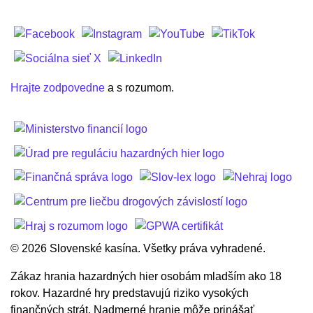
Hrajte zodpovedne
a s rozumom.
© 2026 Slovenské kasína. Všetky práva vyhradené.
Zákaz hrania hazardných hier osobám mladším ako 18
rokov. Hazardné hry predstavujú riziko vysokých
finančných strát. Nadmerné hranie môže prinášať