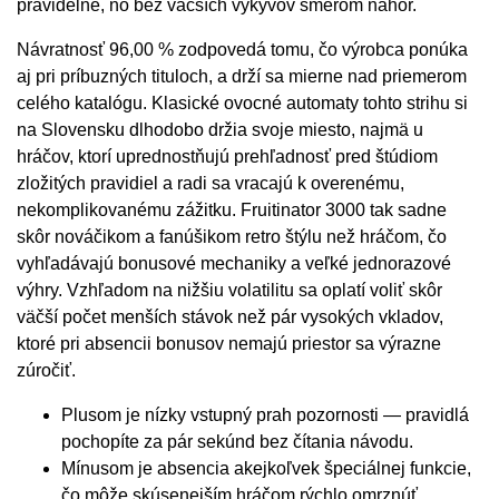
pravidelne, no bez väčších výkyvov smerom nahor.
Návratnosť 96,00 % zodpovedá tomu, čo výrobca ponúka
aj pri príbuzných tituloch, a drží sa mierne nad priemerom
celého katalógu. Klasické ovocné automaty tohto strihu si
na Slovensku dlhodobo držia svoje miesto, najmä u
hráčov, ktorí uprednostňujú prehľadnosť pred štúdiom
zložitých pravidiel a radi sa vracajú k overenému,
nekomplikovanému zážitku. Fruitinator 3000 tak sadne
skôr nováčikom a fanúšikom retro štýlu než hráčom, čo
vyhľadávajú bonusové mechaniky a veľké jednorazové
výhry. Vzhľadom na nižšiu volatilitu sa oplatí voliť skôr
väčší počet menších stávok než pár vysokých vkladov,
ktoré pri absencii bonusov nemajú priestor sa výrazne
zúročiť.
Plusom je nízky vstupný prah pozornosti — pravidlá
pochopíte za pár sekúnd bez čítania návodu.
Mínusom je absencia akejkoľvek špeciálnej funkcie,
čo môže skúsenejším hráčom rýchlo omrznúť.