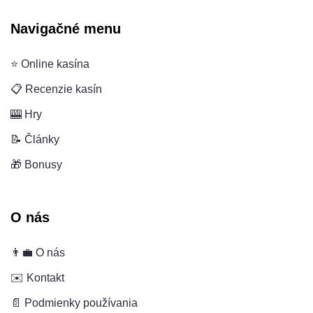
Navigačné menu
⭐ Online kasína
📋 Recenzie kasín
🎰 Hry
📝 Články
🎁 Bonusy
O nás
👨‍💼 O nás
✉️ Kontakt
📄 Podmienky používania