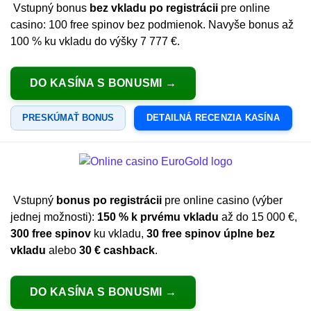
Vstupný bonus
bez vkladu po registrácii
pre online
casino: 100 free spinov bez podmienok. Navyše bonus až
100 % ku vkladu do výšky 7 777 €.
DO KASÍNA S BONUSMI
PRESKÚMAŤ BONUS
DETAILNÁ RECENZIA KASÍNA
Vstupný
bonus po registrácii
pre online casino (výber
jednej možnosti):
150 % k prvému vkladu
až do 15 000 €,
300 free spinov
ku vkladu,
30 free spinov úplne bez
vkladu
alebo
30 € cashback
.
DO KASÍNA S BONUSMI