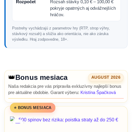
Rozpočet
Rozsah stávky 0,10 € – 100,00 €
pokryje opatrných aj odvážnejších
hráčov.
Postrehy vychádzajú z parametrov hry (RTP, strop výhry,
stávkový rozsah) a slúžia ako orientácia, nie ako záruka
výsledku. Hraj zodpovedne, 18+.
👑
Bonus mesiaca
AUGUST 2026
Naša redakcia pre vás pripravila exkluzívny najlepší bonus
pre aktuálne obdobie. Garant výberu:
Kristína Špačková
⭐ BONUS MESIACA
👑