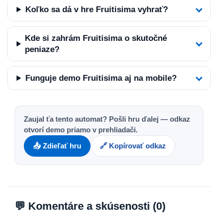
Koľko sa dá v hre Fruitisima vyhrať?
Kde si zahrám Fruitisima o skutočné
peniaze?
Funguje demo Fruitisima aj na mobile?
Zaujal ťa tento automat? Pošli hru ďalej — odkaz
otvorí demo priamo v prehliadači.
📤 Zdieľať hru
🔗 Kopírovať odkaz
💬 Komentáre a skúsenosti (0)