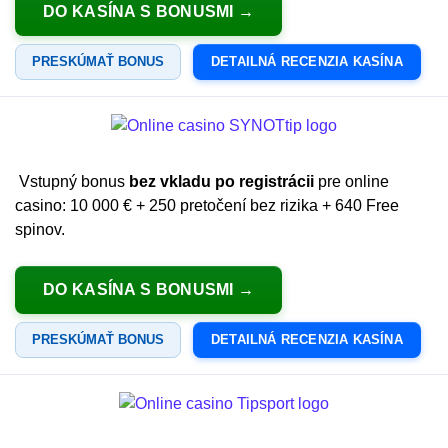
DO KASÍNA S BONUSMI
PRESKÚMAŤ BONUS
DETAILNÁ RECENZIA KASÍNA
Vstupný bonus
bez vkladu po registrácii
pre online
casino: 10 000 € + 250 pretočení bez rizika + 640 Free
spinov.
DO KASÍNA S BONUSMI
PRESKÚMAŤ BONUS
DETAILNÁ RECENZIA KASÍNA