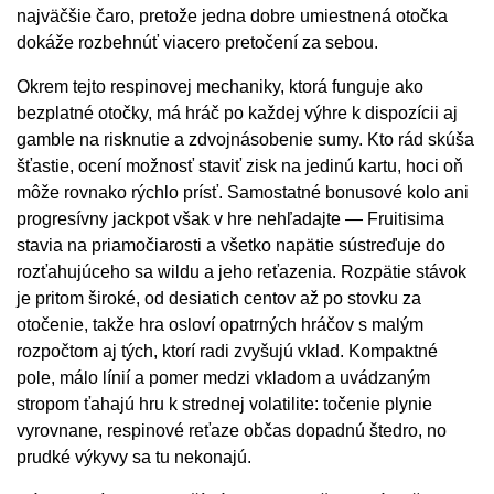
najväčšie čaro, pretože jedna dobre umiestnená otočka
dokáže rozbehnúť viacero pretočení za sebou.
Okrem tejto respinovej mechaniky, ktorá funguje ako
bezplatné otočky, má hráč po každej výhre k dispozícii aj
gamble na risknutie a zdvojnásobenie sumy. Kto rád skúša
šťastie, ocení možnosť staviť zisk na jedinú kartu, hoci oň
môže rovnako rýchlo prísť. Samostatné bonusové kolo ani
progresívny jackpot však v hre nehľadajte — Fruitisima
stavia na priamočiarosti a všetko napätie sústreďuje do
rozťahujúceho sa wildu a jeho reťazenia. Rozpätie stávok
je pritom široké, od desiatich centov až po stovku za
otočenie, takže hra osloví opatrných hráčov s malým
rozpočtom aj tých, ktorí radi zvyšujú vklad. Kompaktné
pole, málo línií a pomer medzi vkladom a uvádzaným
stropom ťahajú hru k strednej volatilite: točenie plynie
vyrovnane, respinové reťaze občas dopadnú štedro, no
prudké výkyvy sa tu nekonajú.