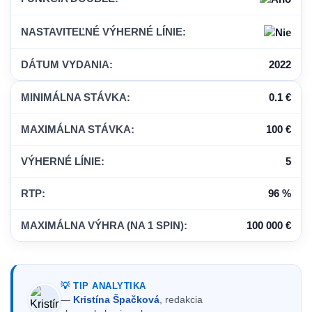
NASTAVITEĽNÉ VÝHERNÉ LÍNIE:
DÁTUM VYDANIA:
2022
MINIMÁLNA STÁVKA:
0.1 €
MAXIMÁLNA STÁVKA:
100 €
VÝHERNÉ LÍNIE:
5
RTP:
96 %
MAXIMÁLNA VÝHRA (NA 1 SPIN):
100 000 €
💡 TIP ANALYTIKA
—
Kristína Špačková
, redakcia