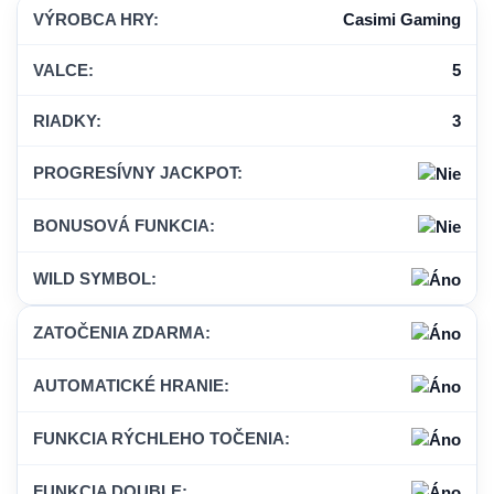
VÝROBCA HRY:
Casimi Gaming
VALCE:
5
RIADKY:
3
PROGRESÍVNY JACKPOT:
BONUSOVÁ FUNKCIA:
WILD SYMBOL:
ZATOČENIA ZDARMA:
AUTOMATICKÉ HRANIE:
FUNKCIA RÝCHLEHO TOČENIA:
FUNKCIA DOUBLE: