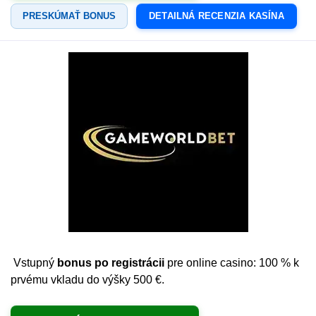
PRESKÚMAŤ BONUS
DETAILNÁ RECENZIA KASÍNA
Vstupný
bonus po registrácii
pre online casino: 100 % k
prvému vkladu do výšky 500 €.