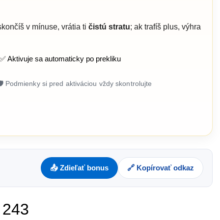
 skončíš v mínuse, vrátia ti
čistú stratu
; ak trafíš plus, výhra
✅ Aktivuje sa automaticky po prekliku
🛡️ Podmienky si pred aktiváciou vždy skontrolujte
📤 Zdieľať bonus
🔗 Kopírovať odkaz
d 243