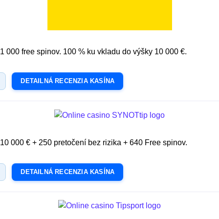
 1 000 free spinov. 100 % ku vkladu do výšky 10 000 €.
DETAILNÁ RECENZIA KASÍNA
 10 000 € + 250 pretočení bez rizika + 640 Free spinov.
DETAILNÁ RECENZIA KASÍNA