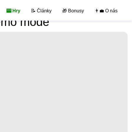
🎰
Hry
📝
Články
🎁
Bonusy
👨‍💼
O nás
demo móde