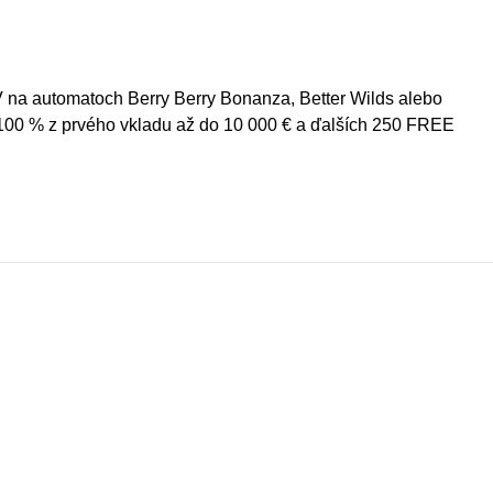
na automatoch Berry Berry Bonanza, Better Wilds alebo
 100 % z prvého vkladu až do 10 000 € a ďalších 250 FREE