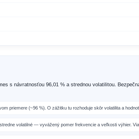
 s návratnosťou 96,01 % a strednou volatilitou. Bezpečná s
vom priemere (~96 %). O zážitku tu rozhoduje skôr volatilita a hod
stredne volatilné — vyvážený pomer frekvencie a veľkosti výhier. Vi