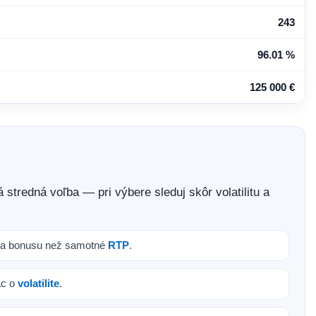
243
96.01 %
125 000 €
tredná voľba — pri výbere sleduj skôr volatilitu a
nota bonusu než samotné
RTP
.
ac o
volatilite
.