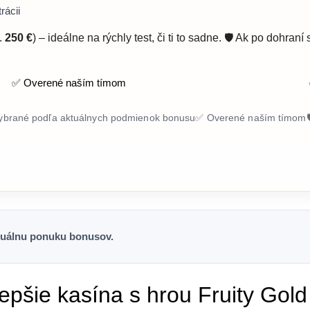
rácii
.
250 €
) – ideálne na rýchly test, či ti to sadne. 🛡️ Ak po dohraní
✅ Overené naším tímom
ybrané podľa aktuálnych podmienok bonusu
✅ Overené naším tímom
ktuálnu ponuku bonusov.
epšie kasína s hrou Fruity Gol