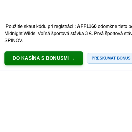
Použitie skaut kódu pri registrácii:
AFF1160
odomkne tieto bo
Midnight Wilds. Voľná športová stávka 3 €. Prvá športová stá
SPINOV.
DO KASÍNA S BONUSMI
PRESKÚMAŤ BONUS