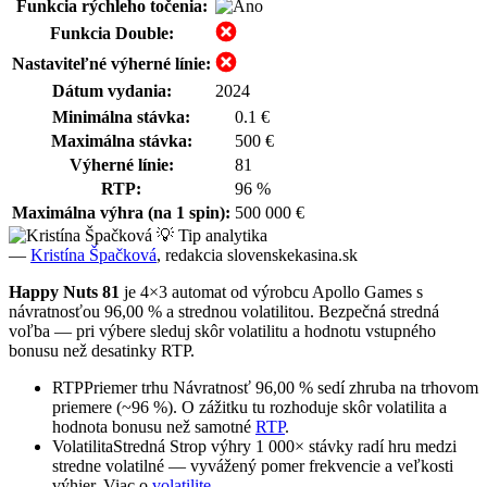
Funkcia rýchleho točenia:
Funkcia Double:
Nastaviteľné výherné línie:
Dátum vydania:
2024
Minimálna stávka:
0.1 €
Maximálna stávka:
500 €
Výherné línie:
81
RTP:
96 %
Maximálna výhra (na 1 spin):
500 000 €
💡 Tip analytika
—
Kristína Špačková
, redakcia slovenskekasina.sk
Happy Nuts 81
je 4×3 automat od výrobcu Apollo Games s
návratnosťou 96,00 % a strednou volatilitou. Bezpečná stredná
voľba — pri výbere sleduj skôr volatilitu a hodnotu vstupného
bonusu než desatinky RTP.
RTP
Priemer trhu
Návratnosť 96,00 % sedí zhruba na trhovom
priemere (~96 %). O zážitku tu rozhoduje skôr volatilita a
hodnota bonusu než samotné
RTP
.
Volatilita
Stredná
Strop výhry 1 000× stávky radí hru medzi
stredne volatilné — vyvážený pomer frekvencie a veľkosti
výhier. Viac o
volatilite
.