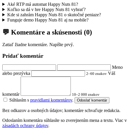
Aké RTP má automat Happy Nuts 81?
Koľko sa dá v hre Happy Nuts 81 vyhrať?
Kde si zahrám Happy Nuts 81 o skutočné peniaze?
Funguje demo Happy Nuts 81 aj na mobile?
💬 Komentáre a skúsenosti (0)
Zatiaľ žiadne komentáre. Napíšte prvý.
Pridať komentár
Meno
alebo prezývka
Váš
2–60 znakov
komentár
10–2 000 znakov
Súhlasím s
pravidlami komentárov
.
Odoslať komentár
Bez odkazov a osobných údajov; komentáre schvaľuje redakcia.
Odoslaním komentára súhlasíte so zverejnením mena a textu. Viac v
zásadách ochrany údajov
.