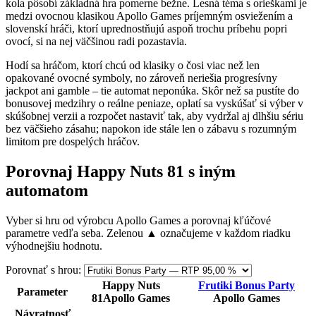
kola pôsobí základná hra pomerne bežne. Lesná téma s orieškami je
medzi ovocnou klasikou Apollo Games príjemným osviežením a
slovenskí hráči, ktorí uprednostňujú aspoň trochu príbehu popri
ovocí, si na nej väčšinou radi pozastavia.
Hodí sa hráčom, ktorí chcú od klasiky o čosi viac než len
opakované ovocné symboly, no zároveň neriešia progresívny
jackpot ani gamble – tie automat neponúka. Skôr než sa pustíte do
bonusovej medzihry o reálne peniaze, oplatí sa vyskúšať si výber v
skúšobnej verzii a rozpočet nastaviť tak, aby vydržal aj dlhšiu sériu
bez väčšieho zásahu; napokon ide stále len o zábavu s rozumným
limitom pre dospelých hráčov.
Porovnaj Happy Nuts 81 s iným
automatom
Vyber si hru od výrobcu Apollo Games a porovnaj kľúčové
parametre vedľa seba. Zelenou
▲
označujeme v každom riadku
výhodnejšiu hodnotu.
Porovnať s hrou:
Happy Nuts
Frutiki Bonus Party
Parameter
81
Apollo Games
Apollo Games
Návratnosť