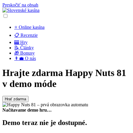
Preskočiť na obsah
⭐
Online kasína
📋
Recenzie
🎰
Hry
📝
Články
🎁
Bonusy
👨‍💼
O nás
Hrajte zdarma Happy Nuts 81
v demo móde
Hrať zdarma
Načítavame demo hru…
Demo teraz nie je dostupné.