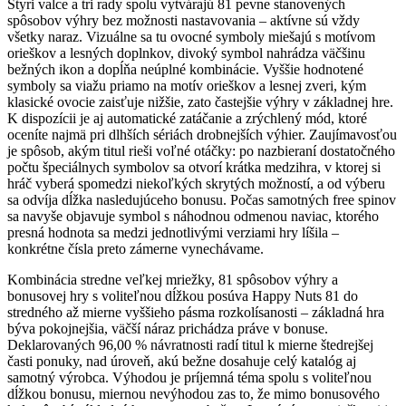
Štyri valce a tri rady spolu vytvárajú 81 pevne stanovených
spôsobov výhry bez možnosti nastavovania – aktívne sú vždy
všetky naraz. Vizuálne sa tu ovocné symboly miešajú s motívom
orieškov a lesných doplnkov, divoký symbol nahrádza väčšinu
bežných ikon a dopĺňa neúplné kombinácie. Vyššie hodnotené
symboly sa viažu priamo na motív orieškov a lesnej zveri, kým
klasické ovocie zaisťuje nižšie, zato častejšie výhry v základnej hre.
K dispozícii je aj automatické zatáčanie a zrýchlený mód, ktoré
oceníte najmä pri dlhších sériách drobnejších výhier. Zaujímavosťou
je spôsob, akým titul rieši voľné otáčky: po nazbieraní dostatočného
počtu špeciálnych symbolov sa otvorí krátka medzihra, v ktorej si
hráč vyberá spomedzi niekoľkých skrytých možností, a od výberu
sa odvíja dĺžka nasledujúceho bonusu. Počas samotných free spinov
sa navyše objavuje symbol s náhodnou odmenou naviac, ktorého
presná hodnota sa medzi jednotlivými verziami hry líšila –
konkrétne čísla preto zámerne vynechávame.
Kombinácia stredne veľkej mriežky, 81 spôsobov výhry a
bonusovej hry s voliteľnou dĺžkou posúva Happy Nuts 81 do
stredného až mierne vyššieho pásma rozkolísanosti – základná hra
býva pokojnejšia, väčší náraz prichádza práve v bonuse.
Deklarovaných 96,00 % návratnosti radí titul k mierne štedrejšej
časti ponuky, nad úroveň, akú bežne dosahuje celý katalóg aj
samotný výrobca. Výhodou je príjemná téma spolu s voliteľnou
dĺžkou bonusu, miernou nevýhodou zas to, že mimo bonusového