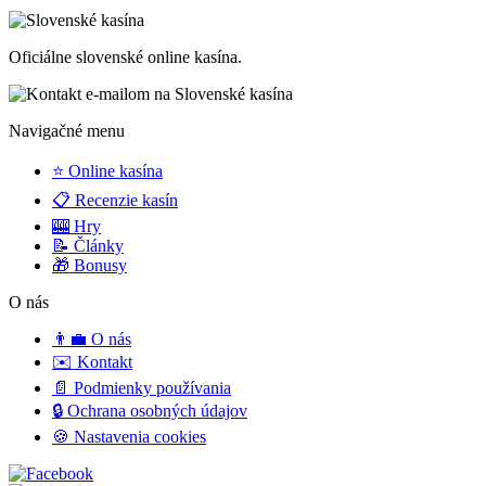
Oficiálne slovenské online kasína.
Navigačné menu
⭐ Online kasína
📋 Recenzie kasín
🎰 Hry
📝 Články
🎁 Bonusy
O nás
👨‍💼 O nás
✉️ Kontakt
📄 Podmienky používania
🔒 Ochrana osobných údajov
🍪 Nastavenia cookies