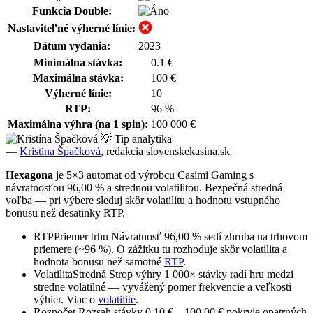
Funkcia Double:
Nastaviteľné výherné línie:
Dátum vydania:
2023
Minimálna stávka:
0.1 €
Maximálna stávka:
100 €
Výherné línie:
10
RTP:
96 %
Maximálna výhra (na 1 spin):
100 000 €
💡 Tip analytika
—
Kristína Špačková
, redakcia slovenskekasina.sk
Hexagona
je 5×3 automat od výrobcu Casimi Gaming s
návratnosťou 96,00 % a strednou volatilitou. Bezpečná stredná
voľba — pri výbere sleduj skôr volatilitu a hodnotu vstupného
bonusu než desatinky RTP.
RTP
Priemer trhu
Návratnosť 96,00 % sedí zhruba na trhovom
priemere (~96 %). O zážitku tu rozhoduje skôr volatilita a
hodnota bonusu než samotné
RTP
.
Volatilita
Stredná
Strop výhry 1 000× stávky radí hru medzi
stredne volatilné — vyvážený pomer frekvencie a veľkosti
výhier. Viac o
volatilite
.
Rozpočet
Rozsah stávky 0,10 € – 100,00 € pokryje opatrných