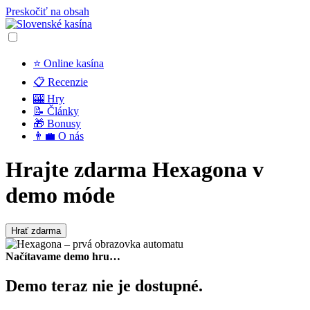
Preskočiť na obsah
⭐
Online kasína
📋
Recenzie
🎰
Hry
📝
Články
🎁
Bonusy
👨‍💼
O nás
Hrajte zdarma Hexagona v
demo móde
Hrať zdarma
Načítavame demo hru…
Demo teraz nie je dostupné.