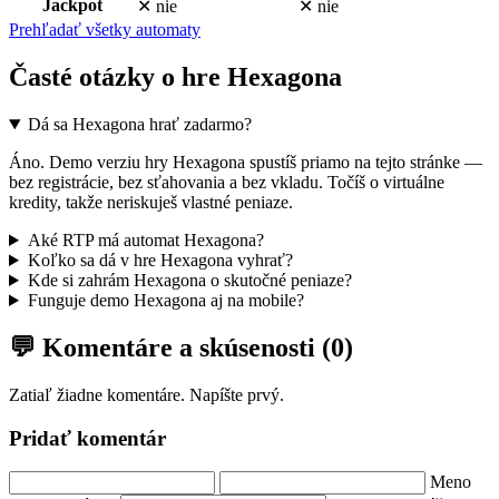
Jackpot
✕ nie
✕ nie
Prehľadať všetky automaty
Časté otázky o hre Hexagona
Dá sa Hexagona hrať zadarmo?
Áno. Demo verziu hry Hexagona spustíš priamo na tejto stránke —
bez registrácie, bez sťahovania a bez vkladu. Točíš o virtuálne
kredity, takže neriskuješ vlastné peniaze.
Aké RTP má automat Hexagona?
Koľko sa dá v hre Hexagona vyhrať?
Kde si zahrám Hexagona o skutočné peniaze?
Funguje demo Hexagona aj na mobile?
💬 Komentáre a skúsenosti (0)
Zatiaľ žiadne komentáre. Napíšte prvý.
Pridať komentár
Meno