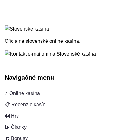
Oficiálne slovenské online kasína.
Navigačné menu
⭐ Online kasína
📋 Recenzie kasín
🎰 Hry
📝 Články
🎁 Bonusy