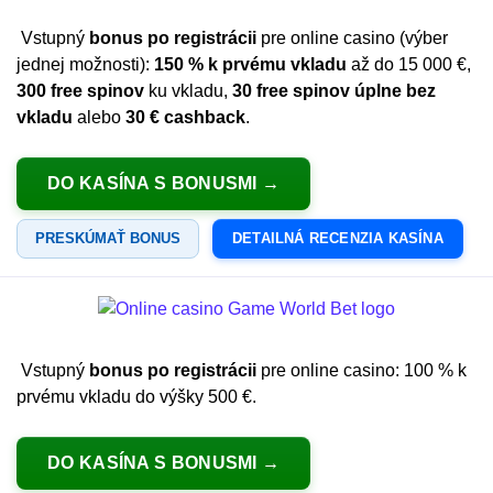
Vstupný
bonus po registrácii
pre online casino (výber
jednej možnosti):
150 % k prvému vkladu
až do 15 000 €,
300 free spinov
ku vkladu,
30 free spinov úplne bez
vkladu
alebo
30 € cashback
.
DO KASÍNA S BONUSMI
PRESKÚMAŤ BONUS
DETAILNÁ RECENZIA KASÍNA
Vstupný
bonus po registrácii
pre online casino: 100 % k
prvému vkladu do výšky 500 €.
DO KASÍNA S BONUSMI