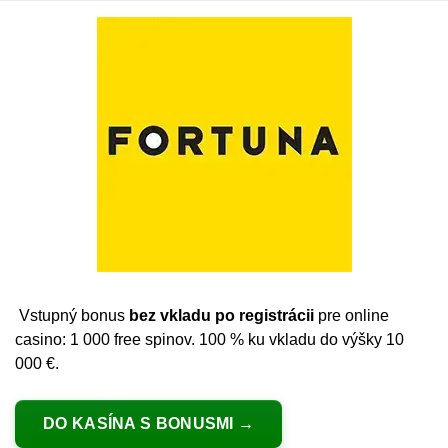
Vstupný bonus
bez vkladu po registrácii
pre online
casino: 1 000 free spinov. 100 % ku vkladu do výšky 10
000 €.
DO KASÍNA S BONUSMI