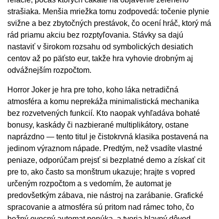
strašiaka. Menšia mriežka tomu zodpovedá: točenie plynie
svižne a bez zbytočných prestávok, čo ocení hráč, ktorý má
rád priamu akciu bez rozptyľovania. Stávky sa dajú
nastaviť v širokom rozsahu od symbolických desiatich
centov až po päťsto eur, takže hra vyhovie drobným aj
odvážnejším rozpočtom.
Horror Joker je hra pre toho, koho láka netradičná
atmosféra a komu neprekáža minimalistická mechanika
bez rozvetvených funkcií. Kto naopak vyhľadáva bohaté
bonusy, kaskády či nazbierané multiplikátory, ostane
naprázdno — tento titul je čistokrvná klasika postavená na
jedinom výraznom nápade. Predtým, než vsadíte vlastné
peniaze, odporúčam prejsť si bezplatné demo a získať cit
pre to, ako často sa monštrum ukazuje; hrajte s vopred
určeným rozpočtom a s vedomím, že automat je
predovšetkým zábava, nie nástroj na zarábanie. Grafické
spracovanie a atmosféra sú pritom nad rámec toho, čo
bežný ovocný automat ponúka, a tvoria hlavný dôvod,