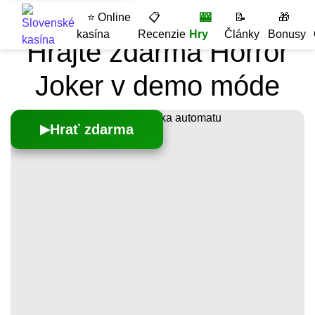
⭐
Online
📋
🎰
📝
🎁
kasína
Recenzie
Hry
Články
Bonusy
Hrajte zdarma Horror
Joker v demo móde
Hrať zdarma