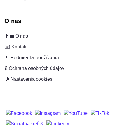
O nás
👨‍💼 O nás
✉️ Kontakt
📄 Podmienky používania
🔒 Ochrana osobných údajov
🍪 Nastavenia cookies