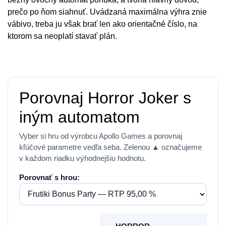
prečo po ňom siahnuť. Uvádzaná maximálna výhra znie
vábivo, treba ju však brať len ako orientačné číslo, na
ktorom sa neoplatí stavať plán.
Porovnaj Horror Joker s
iným automatom
Vyber si hru od výrobcu Apollo Games a porovnaj
kľúčové parametre vedľa seba. Zelenou
▲
označujeme
v každom riadku výhodnejšiu hodnotu.
Porovnať s hrou: