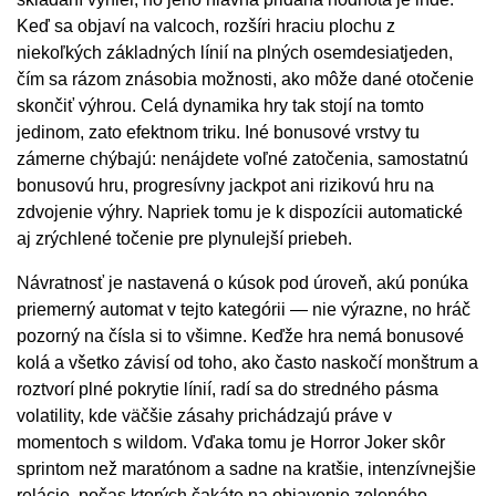
Keď sa objaví na valcoch, rozšíri hraciu plochu z
niekoľkých základných línií na plných osemdesiatjeden,
čím sa rázom znásobia možnosti, ako môže dané otočenie
skončiť výhrou. Celá dynamika hry tak stojí na tomto
jedinom, zato efektnom triku. Iné bonusové vrstvy tu
zámerne chýbajú: nenájdete voľné zatočenia, samostatnú
bonusovú hru, progresívny jackpot ani rizikovú hru na
zdvojenie výhry. Napriek tomu je k dispozícii automatické
aj zrýchlené točenie pre plynulejší priebeh.
Návratnosť je nastavená o kúsok pod úroveň, akú ponúka
priemerný automat v tejto kategórii — nie výrazne, no hráč
pozorný na čísla si to všimne. Keďže hra nemá bonusové
kolá a všetko závisí od toho, ako často naskočí monštrum a
roztvorí plné pokrytie línií, radí sa do stredného pásma
volatility, kde väčšie zásahy prichádzajú práve v
momentoch s wildom. Vďaka tomu je Horror Joker skôr
sprintom než maratónom a sadne na kratšie, intenzívnejšie
relácie, počas ktorých čakáte na objavenie zeleného