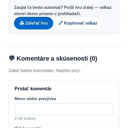
Zaujal ťa tento automat? Pošli hru ďalej — odkaz
otvorí demo priamo v prehliadači.
📤 Zdieľať hru
🔗 Kopírovať odkaz
💬 Komentáre a skúsenosti (0)
Zatiaľ žiadne komentáre. Napíšte prvý.
Pridať komentár
Meno alebo prezývka
2–60 znakov