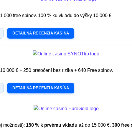
 1 000 free spinov. 100 % ku vkladu do výšky 10 000 €.
DETAILNÁ RECENZIA KASÍNA
 10 000 € + 250 pretočení bez rizika + 640 Free spinov.
DETAILNÁ RECENZIA KASÍNA
ej možnosti):
150 % k prvému vkladu
až do 15 000 €,
300 free