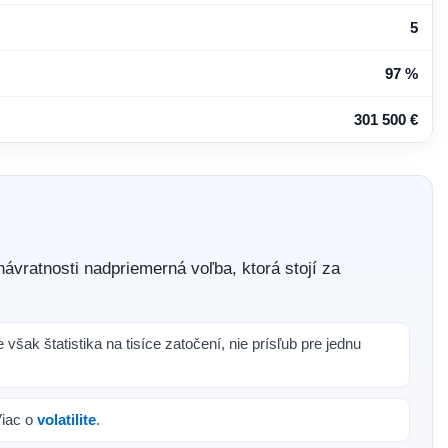
5
97 %
301 500 €
ávratnosti nadpriemerná voľba, ktorá stojí za
šak štatistika na tisíce zatočení, nie prísľub pre jednu
Viac o
volatilite
.