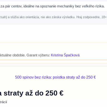
za pár centov, ideálne na spoznanie mechaniky bez veľkého rizika.
sah) a slúžia ako orientácia, nie ako záruka výsledku. Hraj zodpovedne, 18+
aktuálne obdobie. Garant výberu:
Kristína Špačková
a straty až do 250 €
rácii