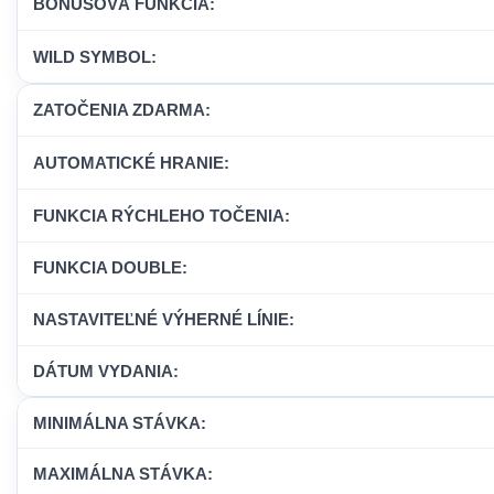
BONUSOVÁ FUNKCIA:
WILD SYMBOL:
ZATOČENIA ZDARMA:
AUTOMATICKÉ HRANIE:
FUNKCIA RÝCHLEHO TOČENIA:
FUNKCIA DOUBLE:
NASTAVITEĽNÉ VÝHERNÉ LÍNIE:
DÁTUM VYDANIA:
MINIMÁLNA STÁVKA:
MAXIMÁLNA STÁVKA: