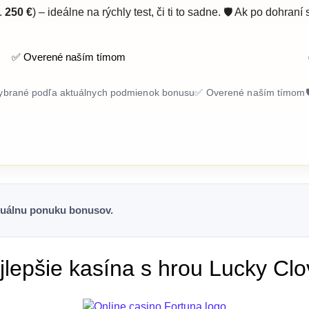
.
250 €
) – ideálne na rýchly test, či ti to sadne. 🛡️ Ak po dohraní
✅ Overené naším tímom
ybrané podľa aktuálnych podmienok bonusu
✅ Overené naším tímom
ktuálnu ponuku bonusov.
jlepšie kasína s hrou Lucky Clo