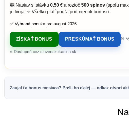
🎰 Nastav si stávku
0,50 €
a roztoč
500 spinov
(spolu max
je tvoja. ✨ Všetko platí podľa podmienok bonusu.
✅ Vybraná ponuka pre august 2026
🎯 V
ZÍSKAŤ BONUS
PRESKÚMAŤ BONUS
⭐ Dostupné cez slovenskekasina.sk
Zaujal ťa bonus mesiaca? Pošli ho ďalej — odkaz otvorí a
Na