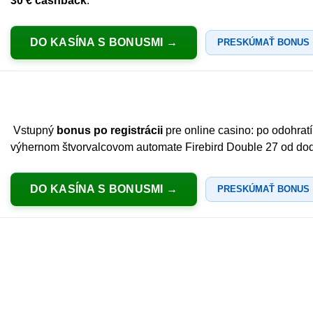
30 € cashback
.
DO KASÍNA S BONUSMI
PRESKÚMAŤ BONUS
Vstupný
bonus po registrácii
pre online casino: po odohrat
výhernom štvorvalcovom automate Firebird Double 27 od dod
DO KASÍNA S BONUSMI
PRESKÚMAŤ BONUS