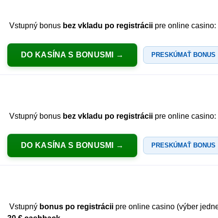
Vstupný bonus
bez vkladu po registrácii
pre online casino:
DO KASÍNA S BONUSMI
PRESKÚMAŤ BONUS
Vstupný bonus
bez vkladu po registrácii
pre online casino:
DO KASÍNA S BONUSMI
PRESKÚMAŤ BONUS
Vstupný
bonus po registrácii
pre online casino (výber jedn