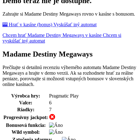
Demo teraz nie je dostupné.
Zahrajte si Madame Destiny Megaways rovno v kasíne s bonusom.
🎰
Hrať v kasíne (bonus)
Vyskúšať iný automat
Chcem hrať Madame Destiny Megaways v kasíne
Chcem si
vyskúšať iný automat
Madame Destiny Megaways
Prečítajte si detailnú recenziu výherného automatu Madame Destiny
Megaways a hrajte v demo verzii. Ak sa rozhodnete hrať za reálne
peniaze, porovnajte si možnosti vstupných bonusov v slovenských
online kasínach.
Výrobca hry:
Pragmatic Play
Valce:
6
Riadky:
7
Progresívny jackpot:
Bonusová funkcia:
Wild symbol:
Zatočenia zdarma: