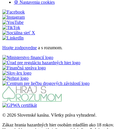
🍪 Nastavenia cookies
Hrajte zodpovedne
a s rozumom.
© 2026 Slovenské kasína. Všetky práva vyhradené.
Zákaz hrania hazardných hier osobám mladším ako 18 rokov.