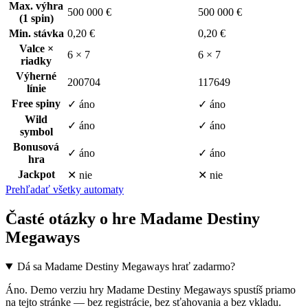
Max. výhra
500 000 €
500 000 €
(1 spin)
Min. stávka
0,20 €
0,20 €
Valce ×
6 × 7
6 × 7
riadky
Výherné
200704
117649
línie
Free spiny
✓ áno
✓ áno
Wild
✓ áno
✓ áno
symbol
Bonusová
✓ áno
✓ áno
hra
Jackpot
✕ nie
✕ nie
Prehľadať všetky automaty
Časté otázky o hre Madame Destiny
Megaways
Dá sa Madame Destiny Megaways hrať zadarmo?
Áno. Demo verziu hry Madame Destiny Megaways spustíš priamo
na tejto stránke — bez registrácie, bez sťahovania a bez vkladu.