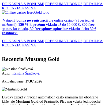
DO KASÍNA S BONUSMI
PRESKÚMAŤ BONUS
DETAILNÁ
RECENZIA KASÍNA
Vstupný
bonus po registrácii
pre online casino (výber jednej
možnosti):
150 % k prvému vkladu
až do 15 000 €,
300 free
spinov
ku vkladu,
30 free spinov úplne bez vkladu
alebo
30 €
cashback
.
DO KASÍNA S BONUSMI
PRESKÚMAŤ BONUS
DETAILNÁ
RECENZIA KASÍNA
Recenzia Mustang Gold
Autor:
Kristína Špačková
Aktualizované:
17.07.2026
Divoký západ v hracích automatoch často znamená len obohrané
klišé, ale
Mustang Gold
od Pragmatic Play mu vďaka jednoduchej