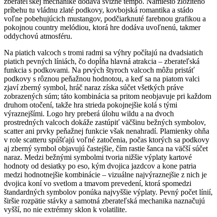
zberateľskej mechanike dodáva svižné tempo. Namiesto zložitého
príbehu tu vládnu zlaté podkovy, kovbojská romantika a stádo
voľne pobehujúcich mustangov, podčiarknuté farebnou grafikou a
pokojnou country melódiou, ktorá hre dodáva uvoľnenú, takmer
oddychovú atmosféru.
Na piatich valcoch s tromi radmi sa výhry počítajú na dvadsiatich
piatich pevných líniách, čo dopĺňa hlavná atrakcia – zberateľská
funkcia s podkovami. Na prvých štyroch valcoch môžu pristáť
podkovy s rôznou peňažnou hodnotou, a keď sa na piatom valci
zjaví zberný symbol, hráč naraz získa súčet všetkých práve
zobrazených súm; táto kombinácia sa pritom neobjavuje pri každom
druhom otočení, takže hra strieda pokojnejšie kolá s tými
výraznejšími. Logo hry preberá úlohu wildu a na dvoch
prostredných valcoch dokáže zastúpiť väčšinu bežných symbolov,
scatter ani prvky peňažnej funkcie však nenahradí. Plamienky ohňa
v role scatteru spúšťajú voľné zatočenia, počas ktorých sa podkovy
aj zberný symbol objavujú častejšie, čím rastie šanca na väčší súčet
naraz. Medzi bežnými symbolmi tvoria nižšie výplaty kartové
hodnoty od desiatky po eso, kým dvojica jazdcov a kone patria
medzi hodnotnejšie kombinácie – vizuálne najvýraznejšie z nich je
dvojica koní vo svetlom a tmavom prevedení, ktorá spomedzi
štandardných symbolov ponúka najvyššie výplaty. Pevný počet línií,
širšie rozpätie stávky a samotná zberateľská mechanika naznačujú
vyšší, no nie extrémny sklon k volatilite.