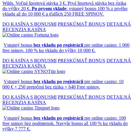
Wilds. Voľná športová stávka 3 €. Prvá športová stávka bez rizika
do výšky 20 €.
Po prvom vklade
: vstupný bonus 100 % z prvého
vkladu až do 10 000 € a ďalších 250 FREE SPINOV.
DO KASÍNA S BONUSMI
PRESKÚMAŤ BONUS
DETAILNÁ
RECENZIA KASÍNA
Vstupný bonus
bez vkladu po registrácii
pre online casino: 1 000
free spinov. 100 % ku vkladu do výšky 10 000 €.
DO KASÍNA S BONUSMI
PRESKÚMAŤ BONUS
DETAILNÁ
RECENZIA KASÍNA
Vstupný bonus
bez vkladu po registrácii
pre online casino: 10
000 € + 250 pretočení bez rizika + 640 Free spinov.
DO KASÍNA S BONUSMI
PRESKÚMAŤ BONUS
DETAILNÁ
RECENZIA KASÍNA
Vstupný bonus
bez vkladu po registrácii
pre online casino: 100
free spinov bez podmienok. Navyše bonus až 100 % ku vkladu do
výšky 7 777 €.