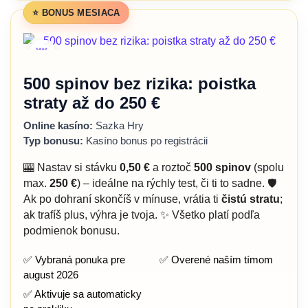
⭐ BONUS MESIACA
👑
500 spinov bez rizika: poistka
straty až do 250 €
Online kasíno:
Sazka Hry
Typ bonusu:
Kasíno bonus po registrácii
🎰 Nastav si stávku
0,50 €
a roztoč
500 spinov
(spolu
max.
250 €
) – ideálne na rýchly test, či ti to sadne. 🛡️
Ak po dohraní skončíš v mínuse, vrátia ti
čistú stratu
;
ak trafíš plus, výhra je tvoja. ✨ Všetko platí podľa
podmienok bonusu.
✅ Vybraná ponuka pre
✅ Overené naším tímom
august 2026
✅ Aktivuje sa automaticky