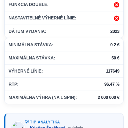
FUNKCIA DOUBLE:
NASTAVITEĽNÉ VÝHERNÉ LÍNIE:
DÁTUM VYDANIA:
2023
MINIMÁLNA STÁVKA:
0.2 €
MAXIMÁLNA STÁVKA:
50 €
VÝHERNÉ LÍNIE:
117649
RTP:
96.47 %
MAXIMÁLNA VÝHRA (NA 1 SPIN):
2 000 000 €
💡 TIP ANALYTIKA
—
Kristína Špačková
, redakcia