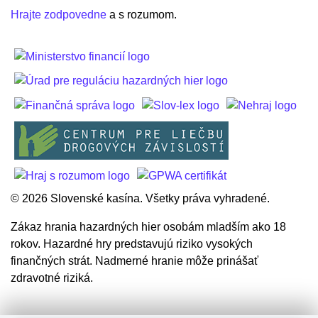
Hrajte zodpovedne
a s rozumom.
© 2026 Slovenské kasína. Všetky práva vyhradené.
Zákaz hrania hazardných hier osobám mladším ako 18
rokov. Hazardné hry predstavujú riziko vysokých
finančných strát. Nadmerné hranie môže prinášať
zdravotné riziká.