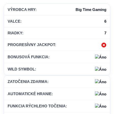
VÝROBCA HRY:
Big Time Gaming
VALCE:
6
RIADKY:
7
PROGRESÍVNY JACKPOT:
BONUSOVÁ FUNKCIA:
WILD SYMBOL:
ZATOČENIA ZDARMA:
AUTOMATICKÉ HRANIE:
FUNKCIA RÝCHLEHO TOČENIA: