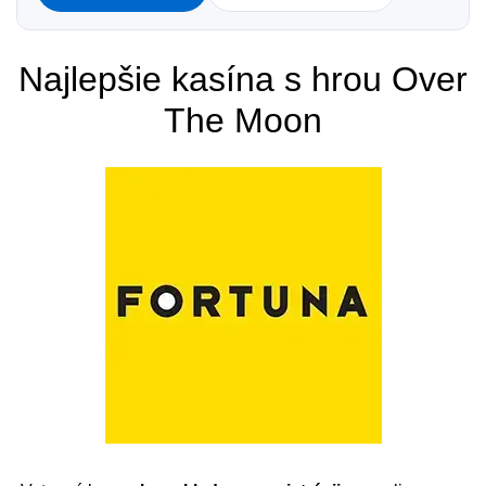
Najlepšie kasína s hrou Over
The Moon