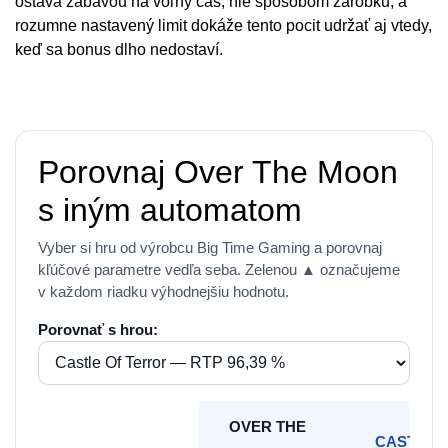
ostáva zábavou na voľný čas, nie spôsobom zárobku, a
rozumne nastavený limit dokáže tento pocit udržať aj vtedy,
keď sa bonus dlho nedostaví.
Porovnaj Over The Moon
s iným automatom
Vyber si hru od výrobcu Big Time Gaming a porovnaj
kľúčové parametre vedľa seba. Zelenou
▲
označujeme
v každom riadku výhodnejšiu hodnotu.
Porovnať s hrou:
OVER THE
CASTLE 