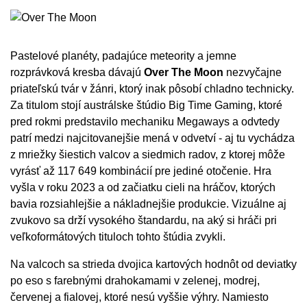
Pastelové planéty, padajúce meteority a jemne
rozprávková kresba dávajú
Over The Moon
nezvyčajne
priateľskú tvár v žánri, ktorý inak pôsobí chladno technicky.
Za titulom stojí austrálske štúdio Big Time Gaming, ktoré
pred rokmi predstavilo mechaniku Megaways a odvtedy
patrí medzi najcitovanejšie mená v odvetví - aj tu vychádza
z mriežky šiestich valcov a siedmich radov, z ktorej môže
vyrásť až 117 649 kombinácií pre jediné otočenie. Hra
vyšla v roku 2023 a od začiatku cieli na hráčov, ktorých
bavia rozsiahlejšie a nákladnejšie produkcie. Vizuálne aj
zvukovo sa drží vysokého štandardu, na aký si hráči pri
veľkoformátových tituloch tohto štúdia zvykli.
Na valcoch sa strieda dvojica kartových hodnôt od deviatky
po eso s farebnými drahokamami v zelenej, modrej,
červenej a fialovej, ktoré nesú vyššie výhry. Namiesto