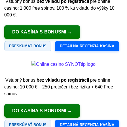
Vstupný bonus
bez vkladu po registrácii
pre online
casino: 1 000 free spinov. 100 % ku vkladu do výšky 10
000 €.
DO KASÍNA S BONUSMI
PRESKÚMAŤ BONUS
DETAILNÁ RECENZIA KASÍNA
Vstupný bonus
bez vkladu po registrácii
pre online
casino: 10 000 € + 250 pretočení bez rizika + 640 Free
spinov.
DO KASÍNA S BONUSMI
PRESKÚMAŤ BONUS
DETAILNÁ RECENZIA KASÍNA