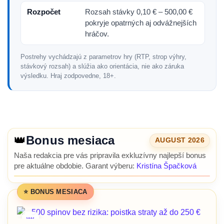
Rozpočet
Rozsah stávky 0,10 € – 500,00 €
pokryje opatrných aj odvážnejších
hráčov.
Postrehy vychádzajú z parametrov hry (RTP, strop výhry,
stávkový rozsah) a slúžia ako orientácia, nie ako záruka
výsledku. Hraj zodpovedne, 18+.
👑
Bonus mesiaca
AUGUST 2026
Naša redakcia pre vás pripravila exkluzívny najlepší bonus
pre aktuálne obdobie. Garant výberu:
Kristína Špačková
⭐ BONUS MESIACA
👑