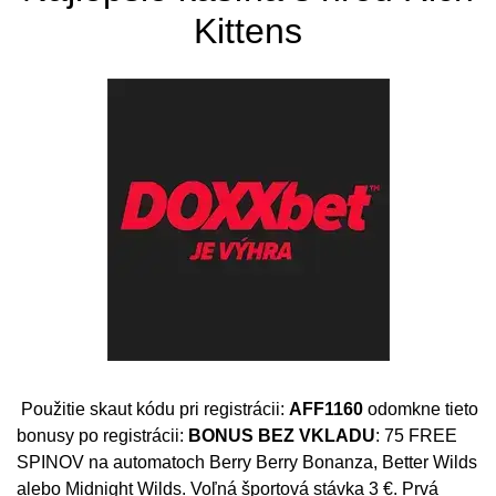
Kittens
Použitie skaut kódu pri registrácii:
AFF1160
odomkne tieto
bonusy po registrácii:
BONUS BEZ VKLADU
: 75 FREE
SPINOV na automatoch Berry Berry Bonanza, Better Wilds
alebo Midnight Wilds. Voľná športová stávka 3 €. Prvá