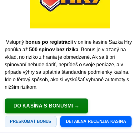
Vstupný
bonus po registrácii
v online kasíne Sazka Hry
ponúka až
500 spinov bez rizika
. Bonus je viazaný na
vklad, no riziko z hrania je obmedzené. Ak sa ti pri
spinovaní nebude dariť, neprídeš o svoje peniaze, a v
prípade výhry sa uplatnia štandardné podmienky kasína.
Ide o férový spôsob, ako si vyskúšať vybrané automaty s
nižším rizikom.
DO KASÍNA S BONUSMI
PRESKÚMAŤ BONUS
DETAILNÁ RECENZIA KASÍNA