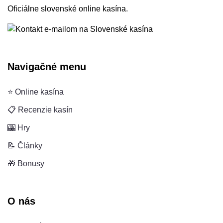
Oficiálne slovenské online kasína.
Navigačné menu
⭐ Online kasína
📋 Recenzie kasín
🎰 Hry
📝 Články
🎁 Bonusy
O nás