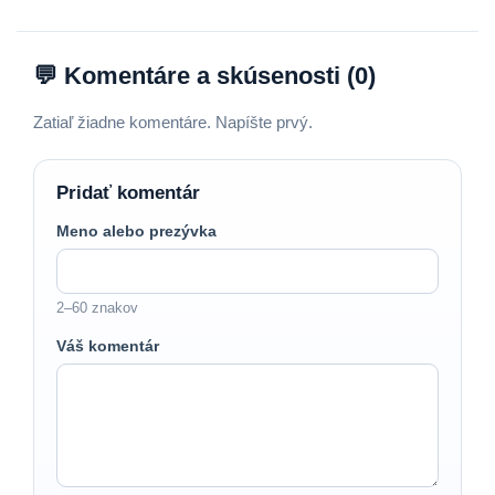
💬 Komentáre a skúsenosti (0)
Zatiaľ žiadne komentáre. Napíšte prvý.
Pridať komentár
Meno alebo prezývka
2–60 znakov
Váš komentár