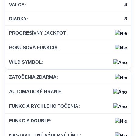
VALCE:
4
RIADKY:
3
PROGRESÍVNY JACKPOT:
BONUSOVÁ FUNKCIA:
WILD SYMBOL:
ZATOČENIA ZDARMA:
AUTOMATICKÉ HRANIE:
FUNKCIA RÝCHLEHO TOČENIA:
FUNKCIA DOUBLE:
NASTAVITEĽNÉ VÝHERNÉ LÍNIE: