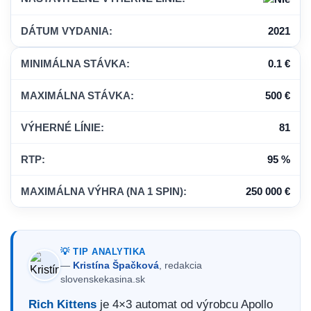
DÁTUM VYDANIA:
2021
MINIMÁLNA STÁVKA:
0.1 €
MAXIMÁLNA STÁVKA:
500 €
VÝHERNÉ LÍNIE:
81
RTP:
95 %
MAXIMÁLNA VÝHRA (NA 1 SPIN):
250 000 €
💡 TIP ANALYTIKA
—
Kristína Špačková
, redakcia
slovenskekasina.sk
Rich Kittens
je 4×3 automat od výrobcu Apollo