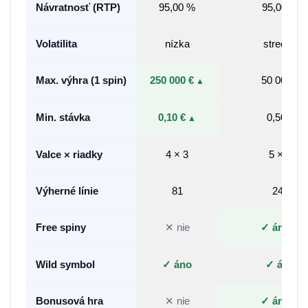
Návratnosť (RTP)
95,00 %
95,00 %
Volatilita
nízka
stredná
Max. výhra (1 spin)
250 000 €
50 000 €
Min. stávka
0,10 €
0,50 €
Valce × riadky
4 × 3
5 × 3
Výherné línie
81
243
Free spiny
✕ nie
✓ áno
Wild symbol
✓ áno
✓ áno
Bonusová hra
✕ nie
✓ áno