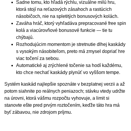
Sadne tomu, kto hľadá rýchlu, vizuálne milú hru,
ktorá stojí na reťazových zásahoch a rastúcich
násobičoch, nie na spletitých bonusových kolách.
Zaváha hráč, ktorý vyhľadáva prepracované free spin
kolá a viacúrovňové bonusové funkcie — tie tu
chýbajú.
Rozhodujúcim momentom je stretnutie dlhej kaskády
s vysokým násobiteľom, preto má zmysel dopriať hre
viac točení za sebou.
Automatické aj zrýchlené točenie sa hodí každému,
kto chce nechať kaskády plynúť vo vyššom tempe.
Systém kaskád najlepšie spoznáte v bezplatnej verzii a až
potom siahnite po reálnych peniazoch; stávku vtedy udržte
na úrovni, ktorá vášmu rozpočtu vyhovuje, a limit si
stanovte ešte pred prvým roztočením, keďže táto hra má
byť zábavou, nie zdrojom príjmu.