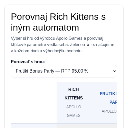
Porovnaj Rich Kittens s
iným automatom
Vyber si hru od výrobcu Apollo Games a porovnaj
kľúčové parametre vedľa seba. Zelenou
▲
označujeme
v každom riadku výhodnejšiu hodnotu.
Porovnať s hrou:
RICH
FRUTIKI BO
KITTENS
PARTY
PARAMETER
APOLLO
APOLLO GAM
GAMES