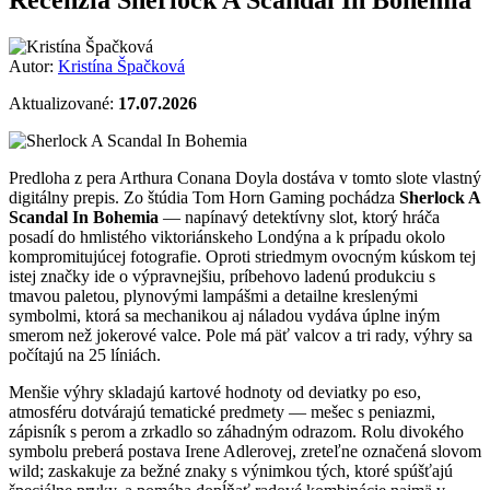
Recenzia Sherlock A Scandal In Bohemia
Autor:
Kristína Špačková
Aktualizované:
17.07.2026
Predloha z pera Arthura Conana Doyla dostáva v tomto slote vlastný
digitálny prepis. Zo štúdia Tom Horn Gaming pochádza
Sherlock A
Scandal In Bohemia
— napínavý detektívny slot, ktorý hráča
posadí do hmlistého viktoriánskeho Londýna a k prípadu okolo
kompromitujúcej fotografie. Oproti striedmym ovocným kúskom tej
istej značky ide o výpravnejšiu, príbehovo ladenú produkciu s
tmavou paletou, plynovými lampášmi a detailne kreslenými
symbolmi, ktorá sa mechanikou aj náladou vydáva úplne iným
smerom než jokerové valce. Pole má päť valcov a tri rady, výhry sa
počítajú na 25 líniách.
Menšie výhry skladajú kartové hodnoty od deviatky po eso,
atmosféru dotvárajú tematické predmety — mešec s peniazmi,
zápisník s perom a zrkadlo so záhadným odrazom. Rolu divokého
symbolu preberá postava Irene Adlerovej, zreteľne označená slovom
wild; zaskakuje za bežné znaky s výnimkou tých, ktoré spúšťajú