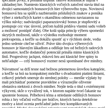
špeciálne prvky, a pomáha dopĺňať radové kombinácie najmä v
základnej hre. Namiesto klasických voľných zatočení stavia titul na
dvojici samostatných bonusových hier výberového typu. Novinová
bonusová hra sa spúšťa nazbieraním príslušných znakov a ponúka
výber z niekoľkých kariet s okamžitou odmenou naviazanou na
výšku stávky; nadväzujúci paparazziovský bonus je stupňovitý a
postupuje cez viac úrovní, pričom každá pridáva vlastnú sadu volieb
a možnosť postúpiť ďalej. Obe kolá spája princíp výberu spomedzi
skrytých možností, takže o výsledku rozhoduje moment
prekvapenia, a keďže sa dokážu spustiť aj v rýchlom slede, vedia
jedno sedenie citeľne oživiť. Práve táto dvojica výberových
bonusov je hlavným lákadlom a odlišuje hru od bežných radových
automatov, keďže dodatočný potenciál prináša mimo klasických
línií. Progresívny jackpot, riskovú hru ani klasické free spiny tu
nehľadajte — celý bonusový rozmer nesú spomínané dve minihry.
Návratnosť sa drží tesne nad bežnou priemernou úrovňou kategórie,
a keďže sa hrá na kompaktnej mriežke s dvadsiatimi piatimi líniami,
celkový priebeh smeruje do strednej polohy — menšie výplaty by
mali prichádzať pomerne pravidelne a výraznejšie oživenie
obstaráva niektorá z dvoch miniher. Nejde teda o titul s extrémnymi
výkyvmi, skôr o vyvážený tok, v ktorom napätie tvorí čakanie na
spustenie bonusu. Príbehová téma a striedanie odlišných bonusov
robia z hry vďačnú voľbu pre hráčov, ktorých bavia detektívne
motívy a ktorí ocenia prehľadné jadro bez komplikovaných