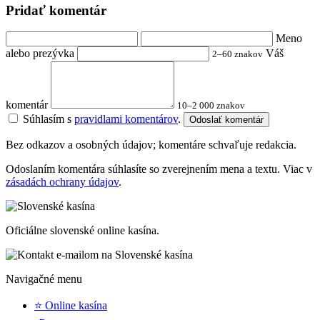
Pridať komentár
Meno
alebo prezývka
Váš
2–60 znakov
komentár
10–2 000 znakov
Súhlasím s
pravidlami komentárov
.
Odoslať komentár
Bez odkazov a osobných údajov; komentáre schvaľuje redakcia.
Odoslaním komentára súhlasíte so zverejnením mena a textu. Viac v
zásadách ochrany údajov
.
Oficiálne slovenské online kasína.
Navigačné menu
⭐ Online kasína