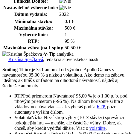
Funkcia Double:
Nastaviteľné výherné línie:
Dátum vydania:
2022
Minimálna stávka:
0.1 €
Maximálna stávka:
500 €
Výherné línie:
1
RTP:
95 %
Maximálna výhra (na 1 spin):
50 500 €
💡 Tip analytika
—
Kristína Špačková
, redakcia slovenskekasina.sk
Smiling 1Linr
je 3×1 automat od výrobcu Apollo Games s
návratnosťou 95,00 % a nízkou volatilitou. Ako demo na zábavu
ideálna; ak hráš s ohľadom na dlhodobú návratnosť, nájdeš aj
štedrejšie automaty.
RTP
Pod priemerom
Návratnosť 95,00 % je o 1,00 p. b. pod
trhovým priemerom (~96 %). Na dlhom horizonte si hra z
vkladov necháva viac — ak vyberáš podľa
RTP
, pozri
automaty s vyšším číslom.
Volatilita
Nízka
Nižší strop výhry (101× stávky) sprevádza
pokojnejšiu hru — menšie, ale častejšie výhry. Dobré, ak
chceš, aby kredit vydržal dlhšie. Viac o
volatilite
.
Rozpočet
Rozsah stávky 0,10 € – 500,00 € pokryje opatrných