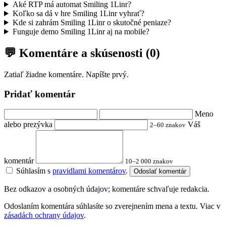
Aké RTP má automat Smiling 1Linr?
Koľko sa dá v hre Smiling 1Linr vyhrať?
Kde si zahrám Smiling 1Linr o skutočné peniaze?
Funguje demo Smiling 1Linr aj na mobile?
💬 Komentáre a skúsenosti (0)
Zatiaľ žiadne komentáre. Napíšte prvý.
Pridať komentár
Meno
alebo prezývka
Váš
2–60 znakov
komentár
10–2 000 znakov
Súhlasím s
pravidlami komentárov
.
Odoslať komentár
Bez odkazov a osobných údajov; komentáre schvaľuje redakcia.
Odoslaním komentára súhlasíte so zverejnením mena a textu. Viac v
zásadách ochrany údajov
.