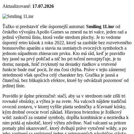
Aktualizované:
17.07.2026
Ťažko si predstaviť ešte úspornejší automat:
Smiling 1Linr
od
českého vývojára Apollo Games sa zmestí na tri valce, jeden rad a
jedinú výhernú líniu, ktorá vedie stredom plochy. Je to vedome
úsporný retro kúsok z roku 2022, ktorý sa zaobíde bez rozvetveného
bonusového aparátu a stavia na usmiatych ovocných symboloch a
jednom nápaditom zbieracom prvku. Kto má rád, keď je pravidlo
hry jasné na prvý pohľad a nič ho pri točení nerozptyľuje, je tu
doma; naopak, hráč zvyknutý na desiatky riadkov a vrstvené
funkcie bude mať pocit, že mu čosi chýba. Práve v tejto zámernej
striedmosti však spočíva celý charakter hry. Grafika je jasná a
čitateľná, bez blikajúcich efektov, ktoré by odvádzali pozornosť od
jedinej línie.
Pravidlo je úplne priezračné: stačí, aby sa v strednom rade zišli tri
rovnaké obrázky, a výhra je na svete. Na valcoch nájdete tradičnú
ovocnú zostavu, v ktorej vyššie platia sedmičky a šťavnaté kúsky,
kým drobné ovocie tvorí základ. Hlavnou hviezdou je žolíkový
wild: zaskočí za ostatné symboly, dopĺňa kombinácie a nezriedka k
nim pridá aj násobič, ktorý výhru zdvihne. Nad valcami sa pritom
pomaly plní ukazovateľ, ktorý dvíhajú práve vytočené wildy, a po
jeho zaplnení sa sprístupní jeden z pripravených násobičov stávky.