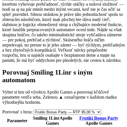
ktorému vyhovuje prehľadnosť, rýchle otáčky a nulová zložitosť —
hodí sa aj na pár minút medzi inými vecami, keď nie je čas učiť sa
spleť pravidiel. Silnou stránkou je práve táto jednoduchosť spolu so
zbieracím násobičom, ktorý inak plochej hre dáva malý cieľ;
slabinou je logicky obmedzený strop a chýbajúce moderné funkcie,
ktoré fanúšik prepracovaných automatov ocení inde. Nájde sa však
skupina hráčov, čo takéto minimalistické stroje vyhľadáva zámerne
— pre pokoj, prehľad a rýchlosť. Skúseného hráča ničím
neprekvapí, no presne to je jeho zámer — byť rýchlym, prehľadným
a bez zbytočných komplikácií. Veľkosť stávky prispôsobte
rozpočtu, hru si najskôr osahajte v bezplatnom deme a majte na
pamäti, že má byť oddychom pre plnoletých, nie cestou k zárobku.
Porovnaj Smiling 1Linr s iným
automatom
Vyber si hru od výrobcu Apollo Games a porovnaj kľúčové
parametre vedľa seba. Zelenou
▲
označujeme v každom riadku
výhodnejšiu hodnotu.
Porovnať s hrou:
Smiling 1Linr
Apollo
Frutiki Bonus Party
Parameter
Games
Apollo Games