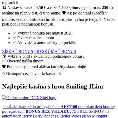
registrácii
🎰 Nastav si stávku
0,50 €
a roztoč
500 spinov
(spolu max.
250 €
) –
ideálne na rýchly test, či ti to sadne. 🛡️ Ak po dohraní skončíš v
mínuse, vrátia ti
čistú stratu
; ak trafíš plus, výhra je tvoja. ✨ Všetko
platí podľa podmienok bonusu.
✅ Vybraná ponuka pre august 2026
✅ Overené naším tímom
✅ Aktivuje sa automaticky po prekliku
ZÍSKAŤ BONUS
PRESKÚMAŤ BONUS
🎯 Vybrané podľa aktuálnych podmienok bonusu
✅ Overené naším tímom
🛡️ Podmienky si pred aktiváciou vždy skontrolujte
⭐ Dostupné cez slovenskekasina.sk
Najlepšie kasína s hrou Smiling 1Linr
Použitie skaut kódu pri registrácii:
AFF1160
odomkne tieto bonusy
po registrácii:
BONUS BEZ VKLADU
: 75 FREE SPINOV na
automatoch Berry Berry Bonanza, Better Wilds alebo Midnight