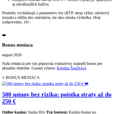
aj odvážnejších hráčov.
Postrehy vychádzajú z parametrov hry (RTP, strop výhry, stávkový
rozsah) a slúžia ako orientácia, nie ako záruka výsledku. Hraj
zodpovedne, 18+.
👑
Bonus mesiaca
august 2026
Naša redakcia pre vás pripravila exkluzívny najlepší bonus pre
aktuálne obdobie. Garant výberu:
Kristína Špačková
⭐ BONUS MESIACA
👑
500 spinov bez rizika: poistka straty až do
250 €
Online kasíno:
Sazka Hry
Typ bonusu:
Kasíno bonus po