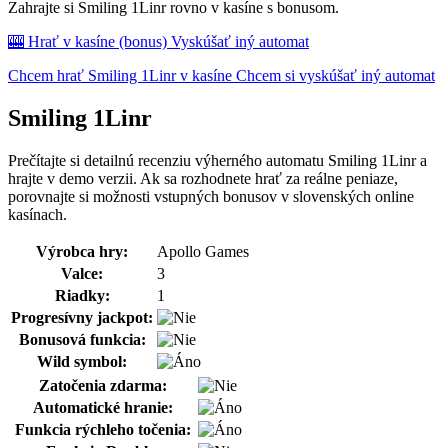
Zahrajte si Smiling 1Linr rovno v kasíne s bonusom.
🎰
Hrať v kasíne (bonus)
Vyskúšať iný automat
Chcem hrať Smiling 1Linr v kasíne
Chcem si vyskúšať iný automat
Smiling 1Linr
Prečítajte si detailnú recenziu výherného automatu Smiling 1Linr a
hrajte v demo verzii. Ak sa rozhodnete hrať za reálne peniaze,
porovnajte si možnosti vstupných bonusov v slovenských online
kasínach.
Výrobca hry:
Apollo Games
Valce:
3
Riadky:
1
Progresívny jackpot:
Bonusová funkcia:
Wild symbol:
Zatočenia zdarma:
Automatické hranie:
Funkcia rýchleho točenia: