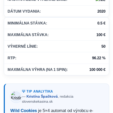
DÁTUM VYDANIA:
2020
MINIMÁLNA STÁVKA:
0.5 €
MAXIMÁLNA STÁVKA:
100 €
VÝHERNÉ LÍNIE:
50
RTP:
96.22 %
MAXIMÁLNA VÝHRA (NA 1 SPIN):
100 000 €
💡 TIP ANALYTIKA
—
Kristína Špačková
, redakcia
slovenskekasina.sk
Wild Cookies
je 5×4 automat od výrobcu e-