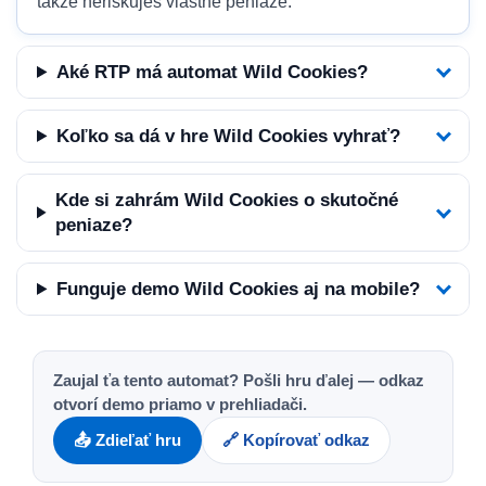
takže neriskuješ vlastné peniaze.
Aké RTP má automat Wild Cookies?
Koľko sa dá v hre Wild Cookies vyhrať?
Kde si zahrám Wild Cookies o skutočné
peniaze?
Funguje demo Wild Cookies aj na mobile?
Zaujal ťa tento automat? Pošli hru ďalej — odkaz
otvorí demo priamo v prehliadači.
📤 Zdieľať hru
🔗 Kopírovať odkaz