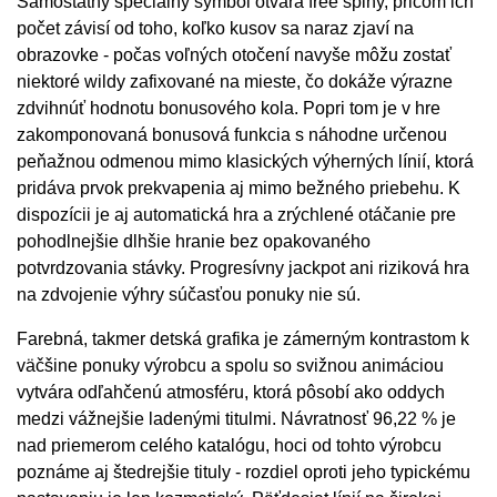
Samostatný špeciálny symbol otvára free spiny, pričom ich
počet závisí od toho, koľko kusov sa naraz zjaví na
obrazovke - počas voľných otočení navyše môžu zostať
niektoré wildy zafixované na mieste, čo dokáže výrazne
zdvihnúť hodnotu bonusového kola. Popri tom je v hre
zakomponovaná bonusová funkcia s náhodne určenou
peňažnou odmenou mimo klasických výherných línií, ktorá
pridáva prvok prekvapenia aj mimo bežného priebehu. K
dispozícii je aj automatická hra a zrýchlené otáčanie pre
pohodlnejšie dlhšie hranie bez opakovaného
potvrdzovania stávky. Progresívny jackpot ani riziková hra
na zdvojenie výhry súčasťou ponuky nie sú.
Farebná, takmer detská grafika je zámerným kontrastom k
väčšine ponuky výrobcu a spolu so svižnou animáciou
vytvára odľahčenú atmosféru, ktorá pôsobí ako oddych
medzi vážnejšie ladenými titulmi. Návratnosť 96,22 % je
nad priemerom celého katalógu, hoci od tohto výrobcu
poznáme aj štedrejšie tituly - rozdiel oproti jeho typickému