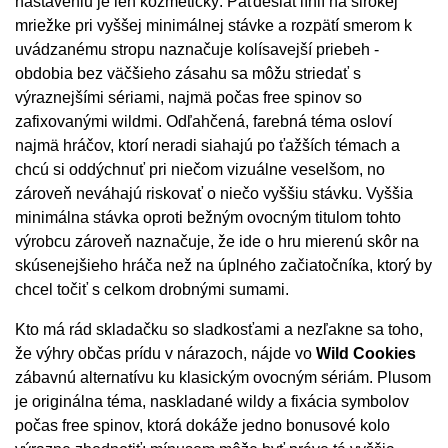
nastaveniu je len kozmetický. Päťdesiat línií na širokej
mriežke pri vyššej minimálnej stávke a rozpätí smerom k
uvádzanému stropu naznačuje kolísavejší priebeh -
obdobia bez väčšieho zásahu sa môžu striedať s
výraznejšími sériami, najmä počas free spinov so
zafixovanými wildmi. Odľahčená, farebná téma osloví
najmä hráčov, ktorí neradi siahajú po ťažších témach a
chcú si oddýchnuť pri niečom vizuálne veselšom, no
zároveň neváhajú riskovať o niečo vyššiu stávku. Vyššia
minimálna stávka oproti bežným ovocným titulom tohto
výrobcu zároveň naznačuje, že ide o hru mierenú skôr na
skúsenejšieho hráča než na úplného začiatočníka, ktorý by
chcel točiť s celkom drobnými sumami.
Kto má rád skladačku so sladkosťami a nezľakne sa toho,
že výhry občas prídu v nárazoch, nájde vo
Wild Cookies
zábavnú alternatívu ku klasickým ovocným sériám. Plusom
je originálna téma, naskladané wildy a fixácia symbolov
počas free spinov, ktorá dokáže jedno bonusové kolo