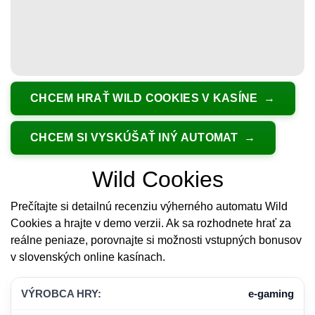
CHCEM HRAŤ WILD COOKIES V KASÍNE
CHCEM SI VYSKÚŠAŤ INÝ AUTOMAT
Wild Cookies
Prečítajte si detailnú recenziu výherného automatu Wild
Cookies a hrajte v demo verzii. Ak sa rozhodnete hrať za
reálne peniaze, porovnajte si možnosti vstupných bonusov
v slovenských online kasínach.
VÝROBCA HRY:
e-gaming