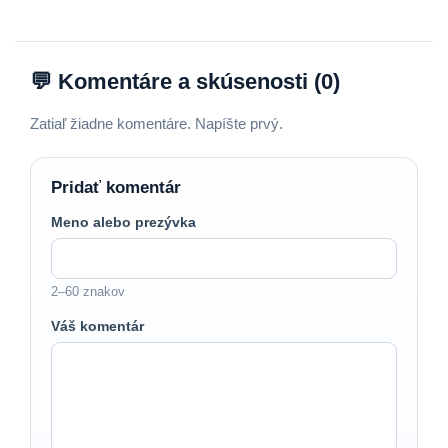
💬 Komentáre a skúsenosti (0)
Zatiaľ žiadne komentáre. Napíšte prvý.
Pridať komentár
Meno alebo prezývka
2–60 znakov
Váš komentár