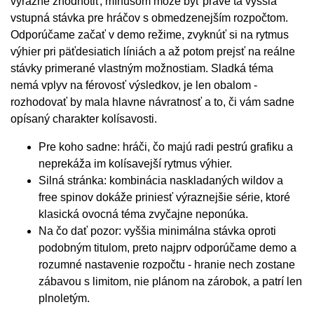
výrazne zhodnotiť; mínusom môže byť práve tá vyššia
vstupná stávka pre hráčov s obmedzenejším rozpočtom.
Odporúčame začať v demo režime, zvyknúť si na rytmus
výhier pri päťdesiatich líniách a až potom prejsť na reálne
stávky primerané vlastným možnostiam. Sladká téma
nemá vplyv na férovosť výsledkov, je len obalom -
rozhodovať by mala hlavne návratnosť a to, či vám sadne
opísaný charakter kolísavosti.
Pre koho sadne: hráči, čo majú radi pestrú grafiku a
neprekáža im kolísavejší rytmus výhier.
Silná stránka: kombinácia naskladaných wildov a
free spinov dokáže priniesť výraznejšie série, ktoré
klasická ovocná téma zvyčajne neponúka.
Na čo dať pozor: vyššia minimálna stávka oproti
podobným titulom, preto najprv odporúčame demo a
rozumné nastavenie rozpočtu - hranie nech zostane
zábavou s limitom, nie plánom na zárobok, a patrí len
plnoletým.