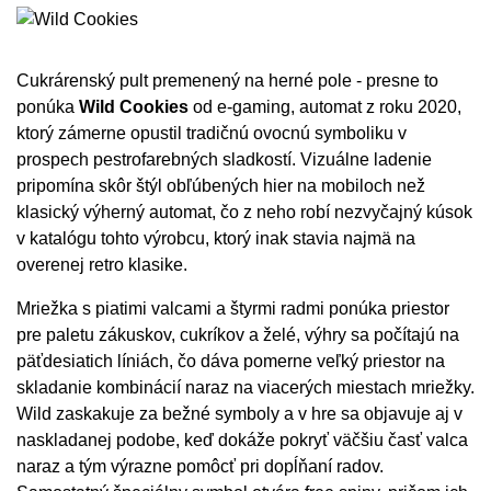
Cukrárenský pult premenený na herné pole - presne to
ponúka
Wild Cookies
od e-gaming, automat z roku 2020,
ktorý zámerne opustil tradičnú ovocnú symboliku v
prospech pestrofarebných sladkostí. Vizuálne ladenie
pripomína skôr štýl obľúbených hier na mobiloch než
klasický výherný automat, čo z neho robí nezvyčajný kúsok
v katalógu tohto výrobcu, ktorý inak stavia najmä na
overenej retro klasike.
Mriežka s piatimi valcami a štyrmi radmi ponúka priestor
pre paletu zákuskov, cukríkov a želé, výhry sa počítajú na
päťdesiatich líniách, čo dáva pomerne veľký priestor na
skladanie kombinácií naraz na viacerých miestach mriežky.
Wild zaskakuje za bežné symboly a v hre sa objavuje aj v
naskladanej podobe, keď dokáže pokryť väčšiu časť valca
naraz a tým výrazne pomôcť pri dopĺňaní radov.