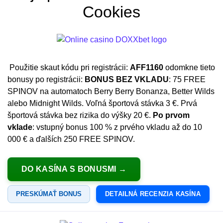
Cookies
Použitie skaut kódu pri registrácii:
AFF1160
odomkne tieto
bonusy po registrácii:
BONUS BEZ VKLADU
: 75 FREE
SPINOV na automatoch Berry Berry Bonanza, Better Wilds
alebo Midnight Wilds. Voľná športová stávka 3 €. Prvá
športová stávka bez rizika do výšky 20 €.
Po prvom
vklade
: vstupný bonus 100 % z prvého vkladu až do 10
000 € a ďalších 250 FREE SPINOV.
DO KASÍNA S BONUSMI
PRESKÚMAŤ BONUS
DETAILNÁ RECENZIA KASÍNA