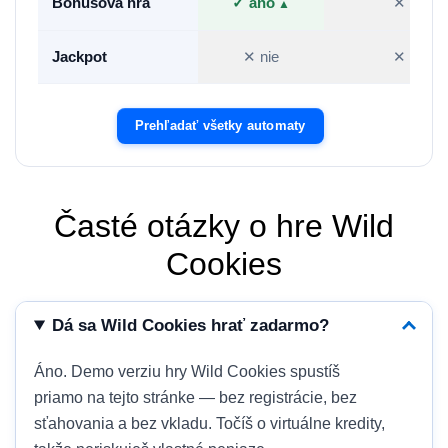
Bonusová hra
✓ áno
✕ nie
Jackpot
✕ nie
✕ nie
Prehľadať všetky automaty
Časté otázky o hre Wild
Cookies
Dá sa Wild Cookies hrať zadarmo?
Áno. Demo verziu hry Wild Cookies spustíš
priamo na tejto stránke — bez registrácie, bez
sťahovania a bez vkladu. Točíš o virtuálne kredity,