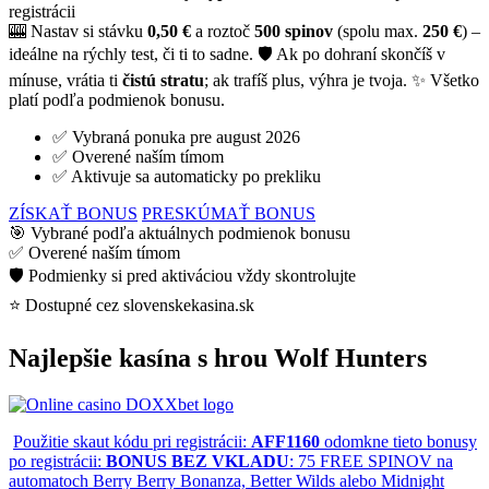
registrácii
🎰 Nastav si stávku
0,50 €
a roztoč
500 spinov
(spolu max.
250 €
) –
ideálne na rýchly test, či ti to sadne. 🛡️ Ak po dohraní skončíš v
mínuse, vrátia ti
čistú stratu
; ak trafíš plus, výhra je tvoja. ✨ Všetko
platí podľa podmienok bonusu.
✅ Vybraná ponuka pre august 2026
✅ Overené naším tímom
✅ Aktivuje sa automaticky po prekliku
ZÍSKAŤ BONUS
PRESKÚMAŤ BONUS
🎯 Vybrané podľa aktuálnych podmienok bonusu
✅ Overené naším tímom
🛡️ Podmienky si pred aktiváciou vždy skontrolujte
⭐ Dostupné cez slovenskekasina.sk
Najlepšie kasína s hrou Wolf Hunters
Použitie skaut kódu pri registrácii:
AFF1160
odomkne tieto bonusy
po registrácii:
BONUS BEZ VKLADU
: 75 FREE SPINOV na
automatoch Berry Berry Bonanza, Better Wilds alebo Midnight