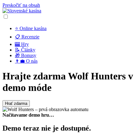
Preskočiť na obsah
⭐
Online kasína
📋
Recenzie
🎰
Hry
📝
Články
🎁
Bonusy
👨‍💼
O nás
Hrajte zdarma Wolf Hunters v
demo móde
Hrať zdarma
Načítavame demo hru…
Demo teraz nie je dostupné.