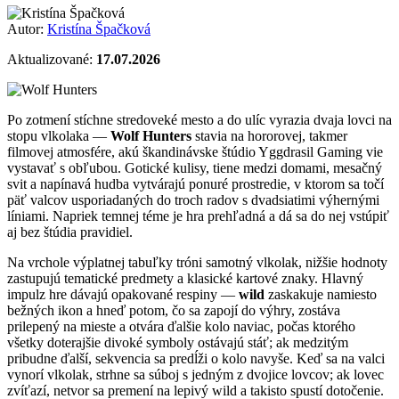
Autor:
Kristína Špačková
Aktualizované:
17.07.2026
Po zotmení stíchne stredoveké mesto a do ulíc vyrazia dvaja lovci na
stopu vlkolaka —
Wolf Hunters
stavia na hororovej, takmer
filmovej atmosfére, akú škandinávske štúdio Yggdrasil Gaming vie
vystavať s obľubou. Gotické kulisy, tiene medzi domami, mesačný
svit a napínavá hudba vytvárajú ponuré prostredie, v ktorom sa točí
päť valcov usporiadaných do troch radov s dvadsiatimi výhernými
líniami. Napriek temnej téme je hra prehľadná a dá sa do nej vstúpiť
aj bez štúdia pravidiel.
Na vrchole výplatnej tabuľky tróni samotný vlkolak, nižšie hodnoty
zastupujú tematické predmety a klasické kartové znaky. Hlavný
impulz hre dávajú opakované respiny —
wild
zaskakuje namiesto
bežných ikon a hneď potom, čo sa zapojí do výhry, zostáva
prilepený na mieste a otvára ďalšie kolo naviac, počas ktorého
všetky doterajšie divoké symboly ostávajú stáť; ak medzitým
pribudne ďalší, sekvencia sa predĺži o kolo navyše. Keď sa na valci
vynorí vlkolak, strhne sa súboj s jedným z dvojice lovcov; ak lovec
zvíťazí, netvor sa premení na lepivý wild a takisto spustí dotočenie.