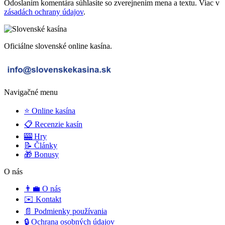
Odoslaním komentára súhlasíte so zverejnením mena a textu. Viac v
zásadách ochrany údajov
.
Oficiálne slovenské online kasína.
Navigačné menu
⭐ Online kasína
📋 Recenzie kasín
🎰 Hry
📝 Články
🎁 Bonusy
O nás
👨‍💼 O nás
✉️ Kontakt
📄 Podmienky používania
🔒 Ochrana osobných údajov