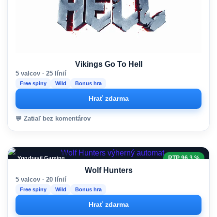
Vikings Go To Hell
5 valcov · 25 línií
Free spiny
Wild
Bonus hra
Hrať zdarma
💬 Zatiaľ bez komentárov
Yggdrasil Gaming
RTP 96,3 %
Wolf Hunters
5 valcov · 20 línií
Free spiny
Wild
Bonus hra
Hrať zdarma