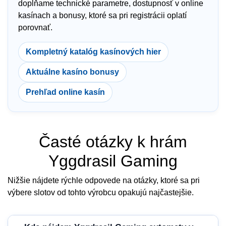
dopĺňame technické parametre, dostupnosť v online
kasínach a bonusy, ktoré sa pri registrácii oplatí
porovnať.
Kompletný katalóg kasínových hier
Aktuálne kasíno bonusy
Prehľad online kasín
Časté otázky k hrám
Yggdrasil Gaming
Nižšie nájdete rýchle odpovede na otázky, ktoré sa pri
výbere slotov od tohto výrobcu opakujú najčastejšie.