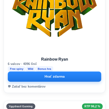
Rainbow Ryan
6 valcov · 4096 línií
Free spiny
Wild
Bonus hra
Hrať zdarma
💬 Zatiaľ bez komentárov
Yggdrasil Gaming
RTP 96,2 %