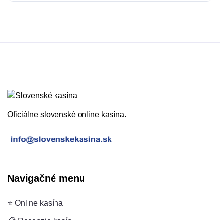
Oficiálne slovenské online kasína.
Navigačné menu
⭐ Online kasína