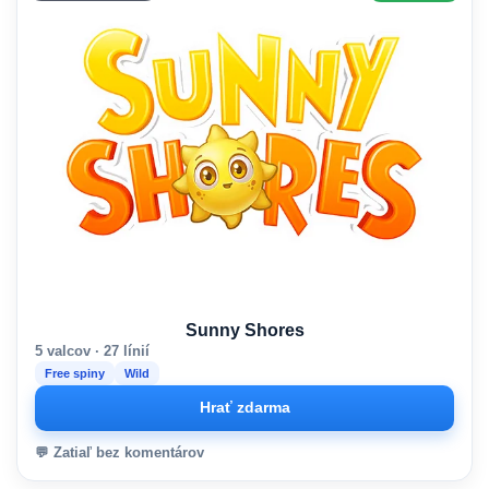
Sunny Shores
5 valcov · 27 línií
Free spiny
Wild
Hrať zdarma
💬 Zatiaľ bez komentárov