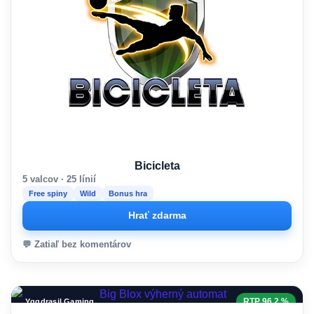
Bicicleta
5 valcov · 25 línií
Free spiny
Wild
Bonus hra
Hrať zdarma
💬 Zatiaľ bez komentárov
Yggdrasil Gaming
RTP 96,2 %