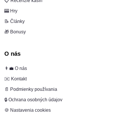
📋 Recenzie kasín
🎰 Hry
📝 Články
🎁 Bonusy
O nás
👨‍💼 O nás
✉️ Kontakt
📄 Podmienky používania
🔒 Ochrana osobných údajov
🍪 Nastavenia cookies