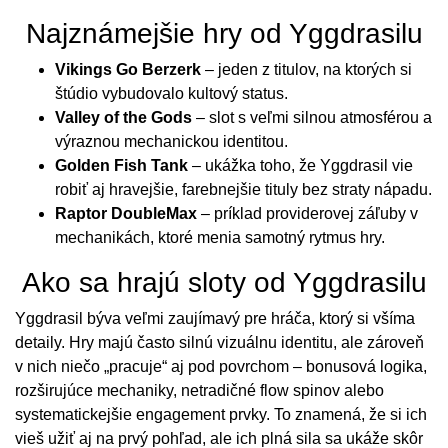
Najznámejšie hry od Yggdrasilu
Vikings Go Berzerk
– jeden z titulov, na ktorých si
štúdio vybudovalo kultový status.
Valley of the Gods
– slot s veľmi silnou atmosférou a
výraznou mechanickou identitou.
Golden Fish Tank
– ukážka toho, že Yggdrasil vie
robiť aj hravejšie, farebnejšie tituly bez straty nápadu.
Raptor DoubleMax
– príklad providerovej záľuby v
mechanikách, ktoré menia samotný rytmus hry.
Ako sa hrajú sloty od Yggdrasilu
Yggdrasil býva veľmi zaujímavý pre hráča, ktorý si všíma
detaily. Hry majú často silnú vizuálnu identitu, ale zároveň
v nich niečo „pracuje“ aj pod povrchom – bonusová logika,
rozširujúce mechaniky, netradičné flow spinov alebo
systematickejšie engagement prvky. To znamená, že si ich
vieš užiť aj na prvý pohľad, ale ich plná sila sa ukáže skôr