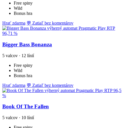
Free spiny
Wild
Bonus hra
Hrať zdarma
💬 Zatiaľ bez komentárov
Pragmatic Play
RTP
96,71 %
Bigger Bass Bonanza
5 valcov · 12 línií
Free spiny
Wild
Bonus hra
Hrať zdarma
💬 Zatiaľ bez komentárov
Pragmatic Play
RTP 96,5
%
Book Of The Fallen
5 valcov · 10 línií
Free spiny