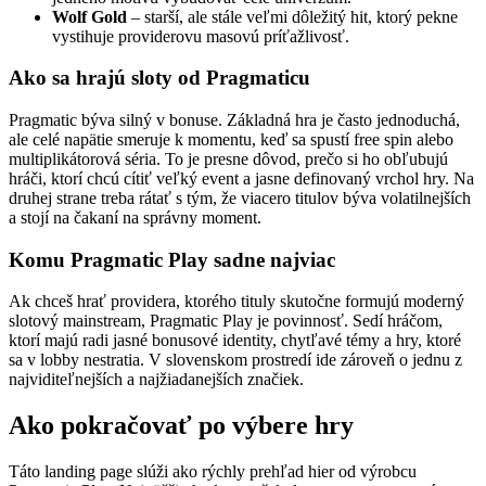
Wolf Gold
– starší, ale stále veľmi dôležitý hit, ktorý pekne
vystihuje providerovu masovú príťažlivosť.
Ako sa hrajú sloty od Pragmaticu
Pragmatic býva silný v bonuse. Základná hra je často jednoduchá,
ale celé napätie smeruje k momentu, keď sa spustí free spin alebo
multiplikátorová séria. To je presne dôvod, prečo si ho obľubujú
hráči, ktorí chcú cítiť veľký event a jasne definovaný vrchol hry. Na
druhej strane treba rátať s tým, že viacero titulov býva volatilnejších
a stojí na čakaní na správny moment.
Komu Pragmatic Play sadne najviac
Ak chceš hrať providera, ktorého tituly skutočne formujú moderný
slotový mainstream, Pragmatic Play je povinnosť. Sedí hráčom,
ktorí majú radi jasné bonusové identity, chytľavé témy a hry, ktoré
sa v lobby nestratia. V slovenskom prostredí ide zároveň o jednu z
najviditeľnejších a najžiadanejších značiek.
Ako pokračovať po výbere hry
Táto landing page slúži ako rýchly prehľad hier od výrobcu