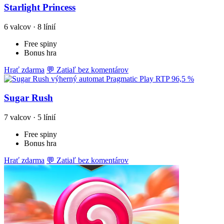
Starlight Princess
6 valcov · 8 línií
Free spiny
Bonus hra
Hrať zdarma
💬 Zatiaľ bez komentárov
Pragmatic Play
RTP 96,5 %
Sugar Rush
7 valcov · 5 línií
Free spiny
Bonus hra
Hrať zdarma
💬 Zatiaľ bez komentárov