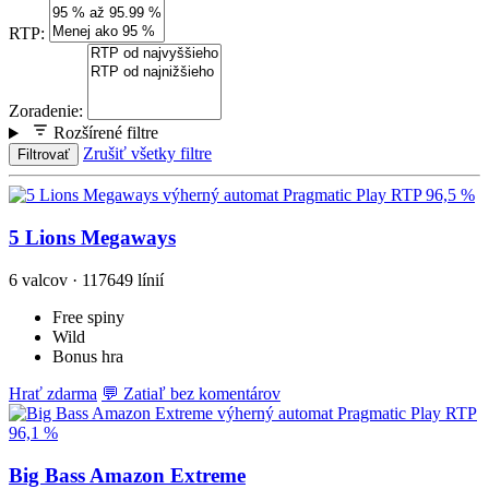
RTP:
Zoradenie:
Rozšírené filtre
Zrušiť všetky filtre
Filtrovať
Pragmatic Play
RTP 96,5 %
5 Lions Megaways
6 valcov · 117649 línií
Free spiny
Wild
Bonus hra
Hrať zdarma
💬 Zatiaľ bez komentárov
Pragmatic Play
RTP
96,1 %
Big Bass Amazon Extreme