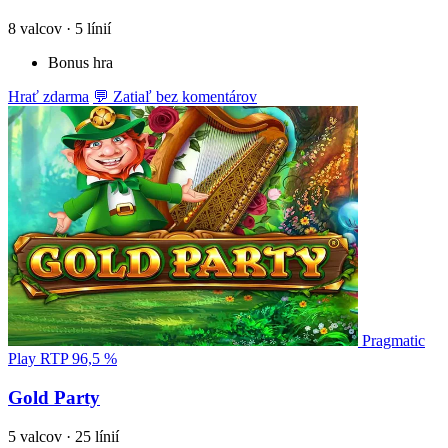
8 valcov · 5 línií
Bonus hra
Hrať zdarma
💬 Zatiaľ bez komentárov
Pragmatic
Play
RTP 96,5 %
Gold Party
5 valcov · 25 línií