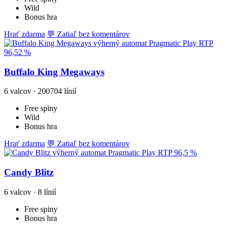
Wild
Bonus hra
Hrať zdarma
💬 Zatiaľ bez komentárov
Pragmatic Play
RTP
96,52 %
Buffalo King Megaways
6 valcov · 200704 línií
Free spiny
Wild
Bonus hra
Hrať zdarma
💬 Zatiaľ bez komentárov
Pragmatic Play
RTP 96,5 %
Candy Blitz
6 valcov · 8 línií
Free spiny
Bonus hra