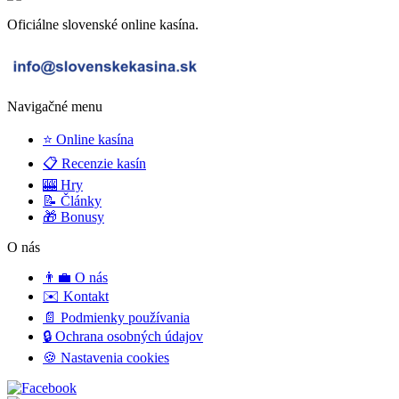
Oficiálne slovenské online kasína.
Navigačné menu
⭐ Online kasína
📋 Recenzie kasín
🎰 Hry
📝 Články
🎁 Bonusy
O nás
👨‍💼 O nás
✉️ Kontakt
📄 Podmienky používania
🔒 Ochrana osobných údajov
🍪 Nastavenia cookies