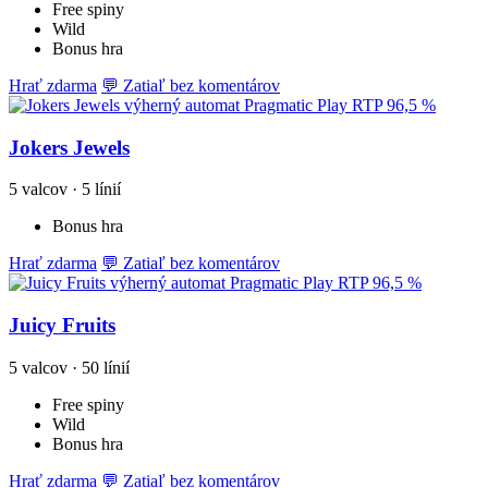
Free spiny
Wild
Bonus hra
Hrať zdarma
💬 Zatiaľ bez komentárov
Pragmatic Play
RTP 96,5 %
Jokers Jewels
5 valcov · 5 línií
Bonus hra
Hrať zdarma
💬 Zatiaľ bez komentárov
Pragmatic Play
RTP 96,5 %
Juicy Fruits
5 valcov · 50 línií
Free spiny
Wild
Bonus hra
Hrať zdarma
💬 Zatiaľ bez komentárov